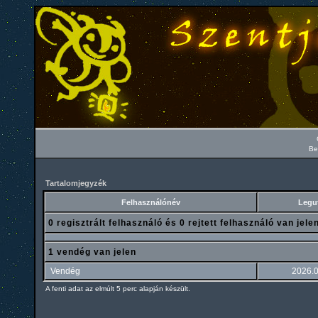
Be
Tartalomjegyzék
Felhasználónév
Legut
0 regisztrált felhasználó és 0 rejtett felhasználó van jele
1 vendég van jelen
Vendég
2026.0
A fenti adat az elmúlt 5 perc alapján készült.