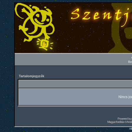
Be
Tartalomjegyzék
Nincs jo
Powered by
Magyar fordítás ©
Andai
Al