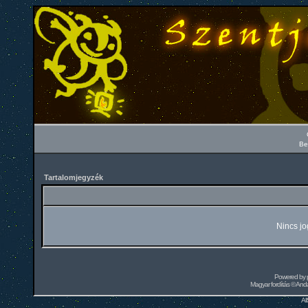
Be
Tartalomjegyzék
Nincs jo
Powered by
Magyar fordítás ©
Andai
Al