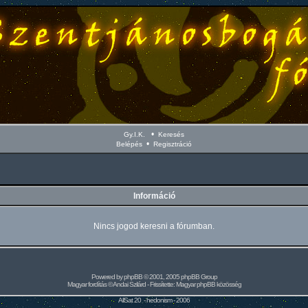
•
Gy.I.K.
Keresés
•
Belépés
Regisztráció
Információ
Nincs jogod keresni a fórumban.
Powered by
phpBB
© 2001, 2005 phpBB Group
Magyar fordítás ©
Andai Szilárd
- Frissítette:
Magyar phpBB közösség
AllSat 20 -
hedonism
- 2006