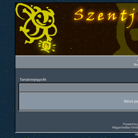
Be
Tartalomjegyzék
Nincs jo
Powered by
Magyar fordítás ©
Andai
Al