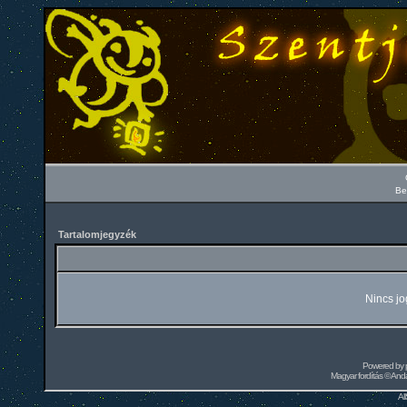
Be
Tartalomjegyzék
Nincs jo
Powered by
Magyar fordítás ©
Andai
Al