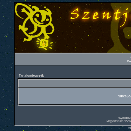
Be
Tartalomjegyzék
Nincs jo
Powered by
Magyar fordítás ©
Andai
Al