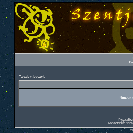
Be
Tartalomjegyzék
Nincs jo
Powered by
Magyar fordítás ©
Andai
Al