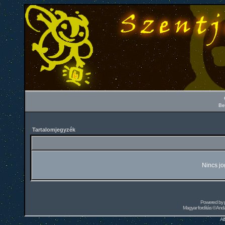
Be
Tartalomjegyzék
Nincs jo
Powered by
Magyar fordítás ©
Andai
Al