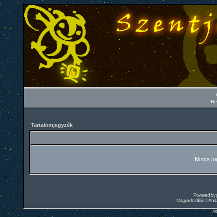
Be
Tartalomjegyzék
Nincs jo
Powered by
Magyar fordítás ©
Andai
Al