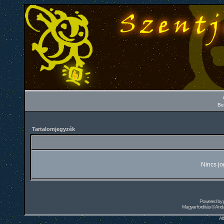
Be
Tartalomjegyzék
Nincs jo
Powered by
Magyar fordítás ©
Andai
Al