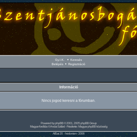
•
Gy.I.K.
Keresés
•
Belépés
Regisztráció
Információ
Nincs jogod keresni a fórumban.
Powered by
phpBB
© 2001, 2005 phpBB Group
Magyar fordítás ©
Andai Szilárd
- Frissítette:
Magyar phpBB közösség
AllSat 20 -
hedonism
- 2006