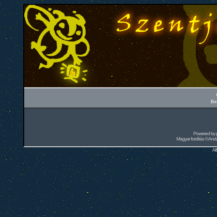
Be
Powered by
Magyar fordítás ©
Andai
Al