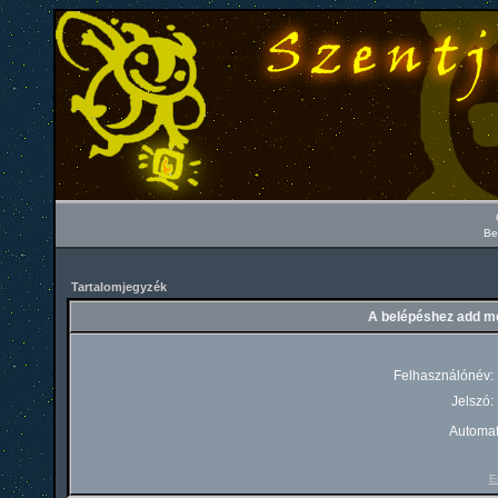
Be
Tartalomjegyzék
A belépéshez add me
Felhasználónév:
Jelszó:
Automat
El