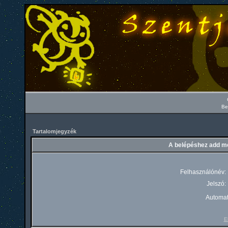
Be
Tartalomjegyzék
A belépéshez add me
Felhasználónév:
Jelszó:
Automat
El