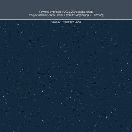
Powered by
phpBB
© 2001, 2005 phpBB Group
Magyar fordítás ©
Andai Szilárd
- Frissítette:
Magyar phpBB közösség
AllSat 20 -
hedonism
- 2006