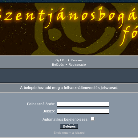
•
Gy.I.K.
Keresés
•
Belépés
Regisztráció
A belépéshez add meg a felhasználóneved és jelszavad.
Felhasználónév:
Jelszó:
Automatikus bejelentkezés:
Elfelejtettem a jelszót!