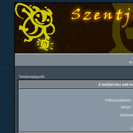
Be
Tartalomjegyzék
A belépéshez add me
Felhasználónév:
Jelszó:
Automat
El