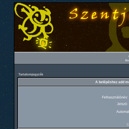
Be
Tartalomjegyzék
A belépéshez add me
Felhasználónév:
Jelszó:
Automat
El