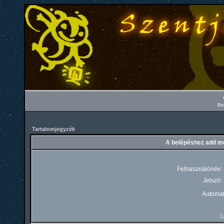
Be
Tartalomjegyzék
A belépéshez add me
Felhasználónév:
Jelszó:
Automat
El