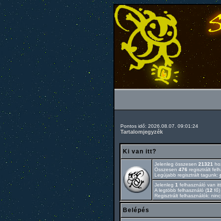
Pontos idő: 2026.08.07. 09:01:24
Tartalomjegyzék
Ki van itt?
Jelenleg összesen
21321
hoz
Összesen
476
regisztrált fel
Legújabb regisztrált tagunk:
Jelenleg
1
felhasználó van itt
A legtöbb felhasználó (
12
fő)
Regisztrált felhasználók: nin
Belépés