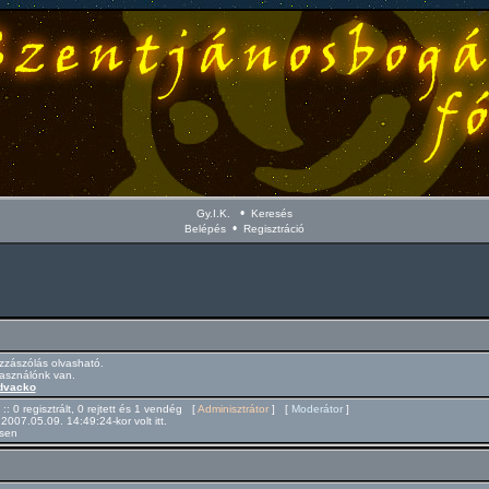
•
Gy.I.K.
Keresés
•
Belépés
Regisztráció
zászólás olvasható.
használónk van.
dvacko
 :: 0 regisztrált, 0 rejtett és 1 vendég [
Adminisztrátor
] [
Moderátor
]
 2007.05.09. 14:49:24-kor volt itt.
csen