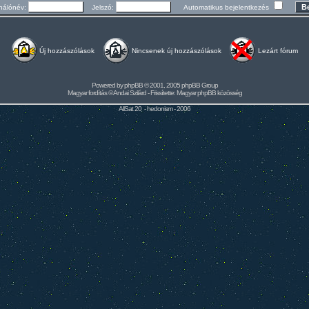
nálónév:
Jelszó:
Automatikus bejelentkezés
Új hozzászólások
Nincsenek új hozzászólások
Lezárt fórum
Powered by
phpBB
© 2001, 2005 phpBB Group
Magyar fordítás ©
Andai Szilárd
- Frissítette:
Magyar phpBB közösség
AllSat 20 -
hedonism
- 2006