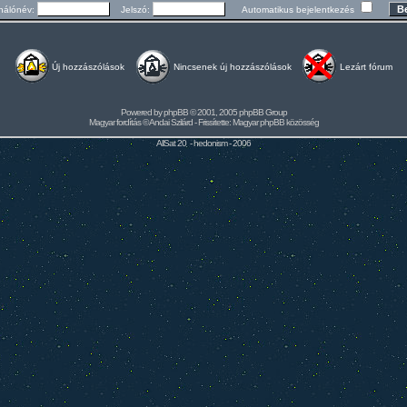
nálónév:
Jelszó:
Automatikus bejelentkezés
Új hozzászólások
Nincsenek új hozzászólások
Lezárt fórum
Powered by
phpBB
© 2001, 2005 phpBB Group
Magyar fordítás ©
Andai Szilárd
- Frissítette:
Magyar phpBB közösség
AllSat 20 -
hedonism
- 2006