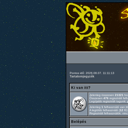
Pontos idő: 2026.08.07. 11:11:13
Tartalomjegyzék
Ki van itt?
Jelenleg összesen
21321
hoz
Összesen
476
regisztrált fel
Legújabb regisztrált tagunk:
Jelenleg
1
felhasználó van itt
A legtöbb felhasználó (
12
fő)
Regisztrált felhasználók: nin
Belépés