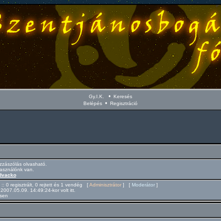
•
Gy.I.K.
Keresés
•
Belépés
Regisztráció
zászólás olvasható.
használónk van.
dvacko
 :: 0 regisztrált, 0 rejtett és 1 vendég [
Adminisztrátor
] [
Moderátor
]
 2007.05.09. 14:49:24-kor volt itt.
csen