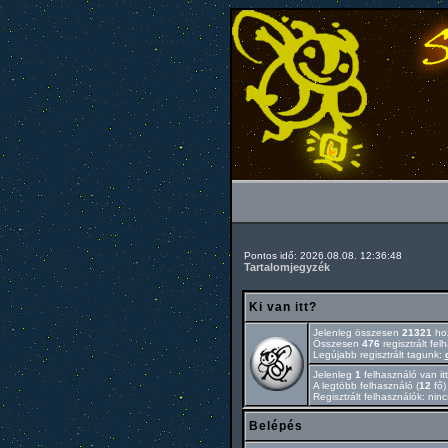
Pontos idő: 2026.08.08. 12:36:48
Tartalomjegyzék
Ki van itt?
Jelenleg összesen
21321
hoz
Összesen
476
regisztrált fel
Legújabb regisztrált tagunk:
Jelenleg
1
felhasználó van itt
A legtöbb felhasználó (
12
fő)
Regisztrált felhasználók: nin
Belépés