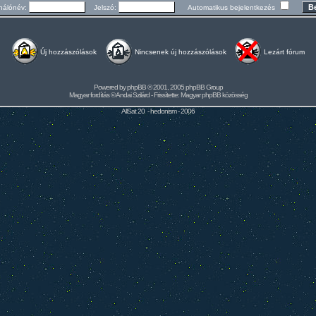
nálónév:
Jelszó:
Automatikus bejelentkezés
Új hozzászólások
Nincsenek új hozzászólások
Lezárt fórum
Powered by
phpBB
© 2001, 2005 phpBB Group
Magyar fordítás ©
Andai Szilárd
- Frissítette:
Magyar phpBB közösség
AllSat 20 -
hedonism
- 2006