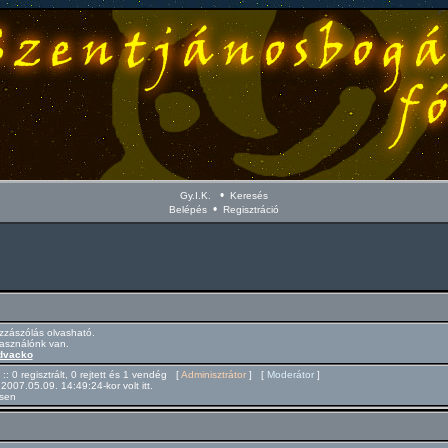
•
Gy.I.K.
Keresés
•
Belépés
Regisztráció
zászólás olvasható.
használónk van.
dvacko
 :: 0 regisztrált, 0 rejtett és 1 vendég [
Adminisztrátor
] [
Moderátor
]
 2007.05.09. 14:49:24-kor volt itt.
csen