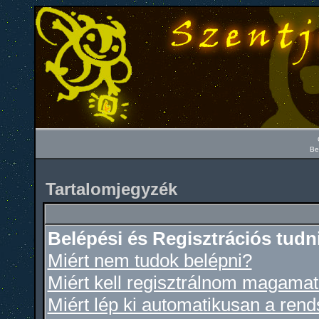
Be
Tartalomjegyzék
Belépési és Regisztrációs tudn
Miért nem tudok belépni?
Miért kell regisztrálnom magama
Miért lép ki automatikusan a ren