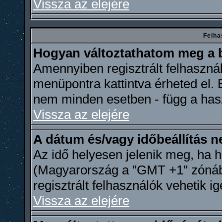
Vissza az elejére
Felha
Hogyan változtathatom meg a b
Amennyiben regisztrált felhasznál
menüpontra kattintva érheted el. E
nem minden esetben - függ a hasz
Vissza az elejére
A dátum és/vagy időbeállítás 
Az idő helyesen jelenik meg, ha h
(Magyarország a "GMT +1" zónába 
regisztrált felhasználók vehetik i
Vissza az elejére