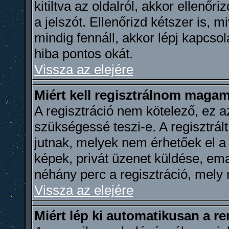
kitiltva az oldalról, akkor ellenőr
a jelszót. Ellenőrizd kétszer is, 
mindig fennáll, akkor lépj kapcso
hiba pontos okát.
Vissza az elejére
Miért kell regisztrálnom maga
A regisztráció nem kötelező, ez a
szükségessé teszi-e. A regisztrál
jutnak, melyek nem érhetőek el a
képek, privát üzenet küldése, ema
néhány perc a regisztráció, mely
Vissza az elejére
Miért lép ki automatikusan a r