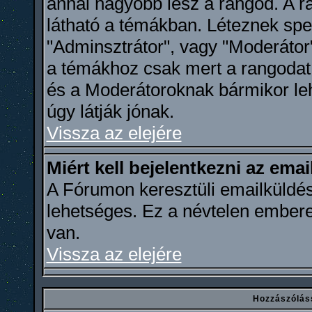
annál nagyobb lesz a rangod. A ra
látható a témákban. Léteznek spec
"Adminsztrátor", vagy "Moderátor"
a témákhoz csak mert a rangodat 
és a Moderátoroknak bármikor leh
úgy látják jónak.
Vissza az elejére
Miért kell bejelentkezni az ema
A Fórumon keresztüli emailküldés
lehetséges. Ez a névtelen ember
van.
Vissza az elejére
Hozzászólás