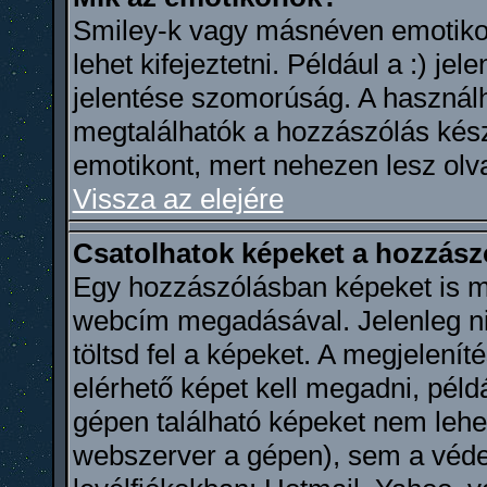
Smiley-k vagy másnéven emotikon
lehet kifejeztetni. Például a :) je
jelentése szomorúság. A használha
megtalálhatók a hozzászólás készí
emotikont, mert nehezen lesz olv
Vissza az elejére
Csatolhatok képeket a hozzás
Egy hozzászólásban képeket is meg
webcím megadásával. Jelenleg ni
töltsd fel a képeket. A megjelenít
elérhető képet kell megadni, példá
gépen található képeket nem lehet
webszerver a gépen), sem a védet