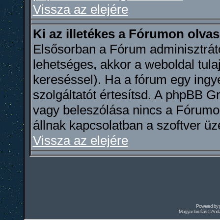
Vissza az elejére
Ki az illetékes a Fórumon olva
Elsősorban a Fórum adminisztráto
lehetséges, akkor a weboldal tula
kereséssel). Ha a fórum egy ingye
szolgáltatót értesítsd. A phpBB 
vagy beleszólása nincs a Fórumo
állnak kapcsolatban a szoftver üz
Vissza az elejére
Powered by
Magyar fordítás ©
Andai