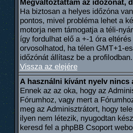
Megváltoztattam az időzónát, d
Ha biztosan a helyes időzóna van 
pontos, mivel probléma lehet a ké
motorja nem támogatja a téli-nyá
így fordulhat elő a +-1 óra eltéré
orvosolhatod, ha télen GMT+1-e
időzónát állítasz be a profilodban.
Vissza az elejére
A használni kívánt nyelv nincs 
Ennek az az oka, hogy az Adminis
Fórumhoz, vagy mert a Fórumhoz n
meg az Adminisztrátort, hogy tel
ilyen nem létezik, nyugodtan készí
keresd fel a phpBB Csoport webolda