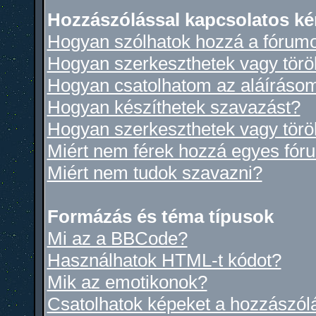
Hozzászólással kapcsolatos ké
Hogyan szólhatok hozzá a fórum
Hogyan szerkeszthetek vagy törö
Hogyan csatolhatom az aláíráso
Hogyan készíthetek szavazást?
Hogyan szerkeszthetek vagy törö
Miért nem férek hozzá egyes fó
Miért nem tudok szavazni?
Formázás és téma típusok
Mi az a BBCode?
Használhatok HTML-t kódot?
Mik az emotikonok?
Csatolhatok képeket a hozzászól