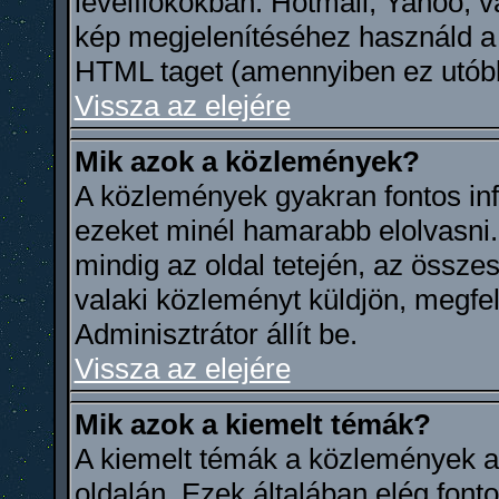
levélfiókokban: Hotmail, Yahoo, va
kép megjelenítéséhez használd a 
HTML taget (amennyiben ez utóbb
Vissza az elejére
Mik azok a közlemények?
A közlemények gyakran fontos in
ezeket minél hamarabb elolvasni
mindig az oldal tetején, az össze
valaki közleményt küldjön, megfel
Adminisztrátor állít be.
Vissza az elejére
Mik azok a kiemelt témák?
A kiemelt témák a közlemények al
oldalán. Ezek általában elég font