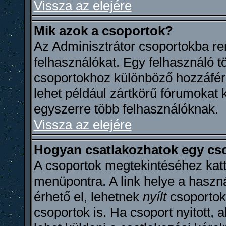
Vissza az elejére
Mik azok a csoportok?
Az Adminisztrátor csoportokba re
felhasználókat. Egy felhasználó tö
csoportokhoz különböző hozzáfér
lehet például zártkörű fórumokat 
egyszerre több felhasználóknak.
Vissza az elejére
Hogyan csatlakozhatok egy cs
A csoportok megtekintéséhez katti
menüpontra. A link helye a haszn
érhető el, lehetnek
nyílt
csoporto
csoportok is. Ha csoport nyitott, 