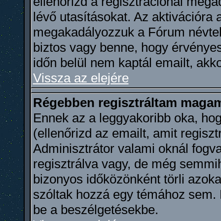
ellenőrizd a regisztrációnál meg
lévő utasításokat. Az aktivációra
megakadályozzuk a Fórum névtele
biztos vagy benne, hogy érvényes
időn belül nem kaptál emailt, akko
Vissza az elejére
Régebben regisztráltam magama
Ennek az a leggyakoribb oka, hog
(ellenőrizd az emailt, amit regisz
Adminisztrátor valami oknál fogva
regisztrálva vagy, de még semmi
bizonyos időközönként törli azoka
szóltak hozzá egy témához sem. R
be a beszélgetésekbe.