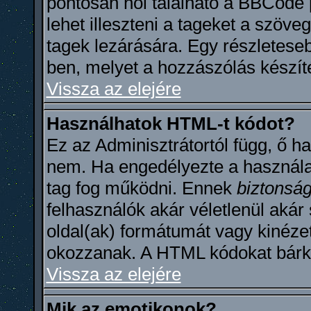
pontosan hol található a BBCode
lehet illeszteni a tageket a szöv
tagek lezárására. Egy részletese
ben, melyet a hozzászólás készít
Vissza az elejére
Használhatok HTML-t kódot?
Ez az Adminisztrátortól függ, ő 
nem. Ha engedélyezte a használat
tag fog működni. Ennek
biztonság
felhasználók akár véletlenül aká
oldal(ak) formátumát vagy kinéze
okozzanak. A HTML kódokat bárki 
Vissza az elejére
Mik az emotikonok?