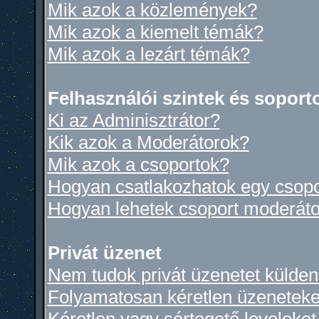
Mik azok a közlemények?
Mik azok a kiemelt témák?
Mik azok a lezárt témák?
Felhasználói szintek és soport
Ki az Adminisztrátor?
Kik azok a Moderátorok?
Mik azok a csoportok?
Hogyan csatlakozhatok egy csop
Hogyan lehetek csoport moderáto
Privát üzenet
Nem tudok privát üzenetet küldeni
Folyamatosan kéretlen üzeneteke