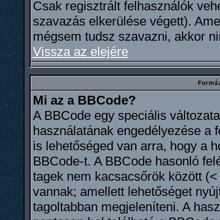
Csak regisztrált felhasználók ve
szavazás elkerülése végett). Ame
mégsem tudsz szavazni, akkor ni
Vissza az elejére
Formáz
Mi az a BBCode?
A BBCode egy speciális változa
használatának engedélyezése a fó
is lehetőséged van arra, hogy a 
BBCode-t. A BBCode hasonló felé
tagek nem kacsacsőrök között (< é
vannak; amellett lehetőséget nyú
tagoltabban megjeleníteni. A hasz