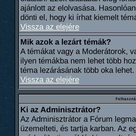
ajánlott az elolvasása. Hasonlóa
dönti el, hogy ki írhat kiemelt témá
Vissza az elejére
Mik azok a lezárt témák?
A témákat vagy a Moderátorok, va
ilyen témákba nem lehet több hoz
téma lezárásának több oka lehet.
Vissza az elejére
Felhaszná
Ki az Adminisztrátor?
Az Adminisztrátor a Fórum legmag
üzemelteti, és tartja karban. Az