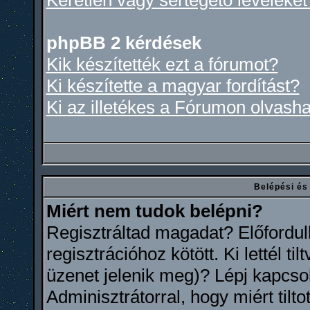
Kéretlen vagy sértegető leveleket
phpBB 2 kérdések
Kik készítették ezt a fórumot?
Ki készítette a magyar fordítást?
Ki az illetékes a Fórumon olvash
Belépési és
Miért nem tudok belépni?
Regisztráltad magadat? Előfordul
regisztrációhoz kötött. Ki lettél 
üzenet jelenik meg)? Lépj kapcso
Adminisztrátorral, hogy miért tilt