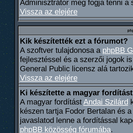
Adminisztrátor meg fogja tenni a
Vissza az elejére
ph
Kik készítették ezt a fórumot?
A szoftver tulajdonosa a
phpBB G
fejlesztéssel és a szerzői jogok i
General Public licensz alá tartozi
Vissza az elejére
Ki készítette a magyar fordítás
A magyar fordítást
Andai Szilárd
k
készen tartja Fodor Bertalan és 
javaslatod lenne a fordítással ka
phpBB közösség fórumába
.