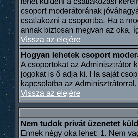
lehet küldeni a csatlakozási kér
csoport moderátorának jóváhagyá
csatlakozni a csoportba. Ha a mod
annak biztosan megvan az oka, íg
Vissza az elejére
Hogyan lehetek csoport moder
A csoportokat az Adminisztrátor k
jogokat is ő adja ki. Ha saját csop
kapcsolatba az Adminisztrátorral,
Vissza az elejére
Nem tudok privát üzenetet küld
Ennek négy oka lehet: 1. Nem vag