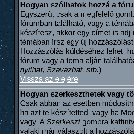
Hogyan szólhatok hozzá a fó
Egyszerű, csak a megfelelő gombr
fórumban található, vagy a témáb
készítesz, akkor egy címet is ad
témában írsz egy új hozzászólást
Hozzászólás küldéséhez lehet, ho
fórum vagy a téma alján található
nyithat, Szavazhat, stb.
)
Vissza az elejére
Hogyan szerkeszthetek vagy tö
Csak abban az esetben módosítha
ha azt te készítetted, vagy ha Mo
vagy. A
Szerkeszt
gombra kattintv
valaki már válaszolt a hozzászól