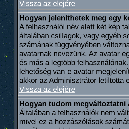
Vissza az elejére
Hogyan jeleníthetek meg egy k
A felhasználói név alatt két kép t
általában csillagok, vagy egyéb 
számának függvényében változnak
avatarnak nevezünk. Az avatar e
és más a legtöbb felhasználónak.
lehetőség van-e avatar megjelení
akkor az Adminisztrátor letiltotta 
Vissza az elejére
Hogyan tudom megváltoztatni
Általában a felhasználók nem vált
mivel ez a hozzászólások számátó