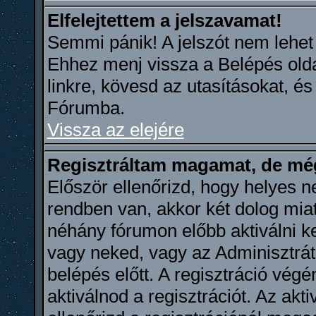
Elfelejtettem a jelszavamat!
Semmi pánik! A jelszót nem lehet ut
Ehhez menj vissza a Belépés oldal
linkre, kövesd az utasításokat, és 
Fórumba.
Vissza az elejére
Regisztráltam magamat, de mé
Először ellenőrizd, hogy helyes n
rendben van, akkor két dolog miat
néhány fórumon előbb aktiválni kel
vagy neked, vagy az Adminisztrát
belépés előtt. A regisztráció vé
aktiválnod a regisztrációt. Az akti