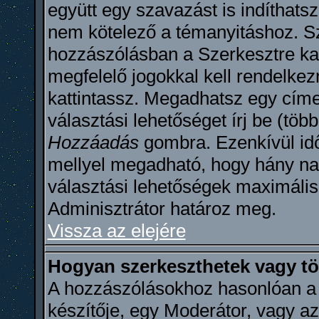
együtt egy szavazást is indíthats
nem kötelező a témanyitáshoz. Sz
hozzászólásban a Szerkesztre kat
megfelelő jogokkal kell rendelkez
kattintassz. Megadhatsz egy címe
választási lehetőséget írj be (töb
Hozzáadás
gombra. Ezenkívül idő
mellyel megadható, hogy hány na
választási lehetőségek maximáli
Adminisztrátor határoz meg.
Vissza az elejére
Hogyan szerkeszthetek vagy tö
A hozzászólásokhoz hasonlóan a 
készítője, egy Moderátor, vagy az