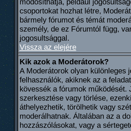
módosíthatja, például jogosultságo
csoportokat hozhat létre, Moderát
bármely fórumot és témát moderál
személy, de ez Fórumtól függ, va
jogosultsággal.
Vissza az elejére
Kik azok a Moderátorok?
A Moderátorok olyan különleges 
felhasználók, akiknek az a felada
kövessék a fórumok működését. 
szerkesztése vagy törlése, ezenkív
áthelyezhetik, törölhetik vagy sz
moderálhatnak. Általában az a dol
hozzászólásokat, vagy a sértege