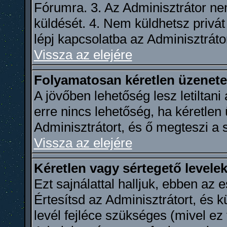
Fórumra. 3. Az Adminisztrátor n
küldését. 4. Nem küldhetsz privát 
lépj kapcsolatba az Adminisztrátor
Vissza az elejére
Folyamatosan kéretlen üzenete
A jövőben lehetőség lesz letiltan
erre nincs lehetőség, ha kéretlen
Adminisztrátort, és ő megteszi a
Vissza az elejére
Kéretlen vagy sértegető levelek
Ezt sajnálattal halljuk, ebben az
Értesítsd az Adminisztrátort, és k
levél fejléce szükséges (mivel ez 