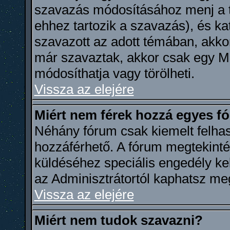
szavazás módosításához menj a t
ehhez tartozik a szavazás), és k
szavazott az adott témában, akkor
már szavaztak, akkor csak egy M
módosíthatja vagy törölheti.
Vissza az elejére
Miért nem férek hozzá egyes 
Néhány fórum csak kiemelt felha
hozzáférhető. A fórum megtekint
küldéséhez speciális engedély ke
az Adminisztrátortól kaphatsz me
Vissza az elejére
Miért nem tudok szavazni?