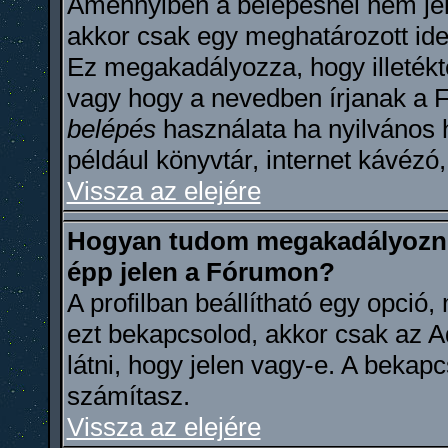
Amennyiben a belépésnél nem jel
akkor csak egy meghatározott ideig
Ez megakadályozza, hogy illetékt
vagy hogy a nevedben írjanak a 
belépés
használata ha nyilvános 
például könyvtár, internet kávézó,
Vissza az elejére
Hogyan tudom megakadályozni
épp jelen a Fórumon?
A profilban beállítható egy opció, 
ezt bekapcsolod, akkor csak az A
látni, hogy jelen vagy-e. A bekapc
számítasz.
Vissza az elejére