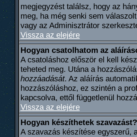
megjegyzést találsz, hogy az hán
meg, ha még senki sem válaszolt
vagy az Adminisztrátor szerkeszte
Vissza az elejére
Hogyan csatolhatom az aláírá
A csatoláshoz először el kell kész
teheted meg. Utána a hozzászólá
hozzáadását
. Az aláírás automat
hozzászóláshoz, ez szintén a pro
kapcsolva, ettől függetlenül hoz
Vissza az elejére
Hogyan készíthetek szavazást
A szavazás készítése egyszerű, a