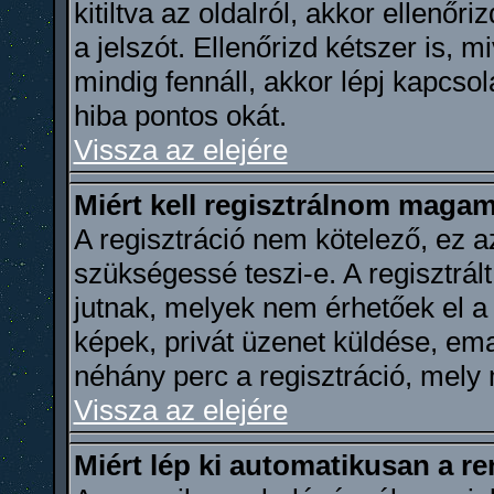
kitiltva az oldalról, akkor ellenőr
a jelszót. Ellenőrizd kétszer is, 
mindig fennáll, akkor lépj kapcso
hiba pontos okát.
Vissza az elejére
Miért kell regisztrálnom maga
A regisztráció nem kötelező, ez a
szükségessé teszi-e. A regisztrál
jutnak, melyek nem érhetőek el a
képek, privát üzenet küldése, ema
néhány perc a regisztráció, mely
Vissza az elejére
Miért lép ki automatikusan a r