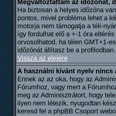
Megváltoztattam az időzónát, d
Ha biztosan a helyes időzóna van 
pontos, mivel probléma lehet a ké
motorja nem támogatja a téli-nyá
így fordulhat elő a +-1 óra eltéré
orvosolhatod, ha télen GMT+1-e
időzónát állítasz be a profilodban.
Vissza az elejére
A használni kívánt nyelv nincs 
Ennek az az oka, hogy az Adminis
Fórumhoz, vagy mert a Fórumhoz n
meg az Adminisztrátort, hogy tel
ilyen nem létezik, nyugodtan készí
keresd fel a phpBB Csoport webolda