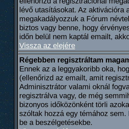
ellenőrizd a regisztrációnál meg
lévő utasításokat. Az aktivációra
megakadályozzuk a Fórum névtele
biztos vagy benne, hogy érvényes
időn belül nem kaptál emailt, akko
Vissza az elejére
Régebben regisztráltam magama
Ennek az a leggyakoribb oka, hog
(ellenőrizd az emailt, amit regisz
Adminisztrátor valami oknál fogva
regisztrálva vagy, de még semmi
bizonyos időközönként törli azoka
szóltak hozzá egy témához sem. R
be a beszélgetésekbe.