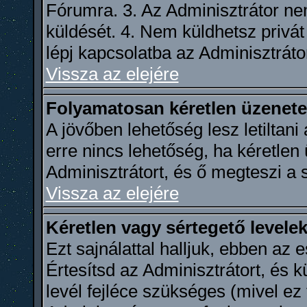
Fórumra. 3. Az Adminisztrátor n
küldését. 4. Nem küldhetsz privát 
lépj kapcsolatba az Adminisztrátor
Vissza az elejére
Folyamatosan kéretlen üzenete
A jövőben lehetőség lesz letiltan
erre nincs lehetőség, ha kéretlen
Adminisztrátort, és ő megteszi a
Vissza az elejére
Kéretlen vagy sértegető levelek
Ezt sajnálattal halljuk, ebben az
Értesítsd az Adminisztrátort, és k
levél fejléce szükséges (mivel ez 