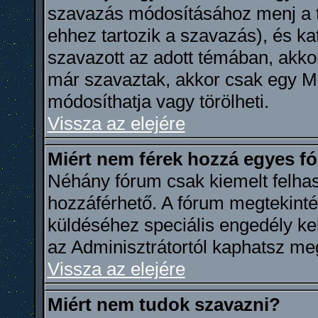
szavazás módosításához menj a t
ehhez tartozik a szavazás), és k
szavazott az adott témában, akkor
már szavaztak, akkor csak egy M
módosíthatja vagy törölheti.
Vissza az elejére
Miért nem férek hozzá egyes 
Néhány fórum csak kiemelt felha
hozzáférhető. A fórum megtekint
küldéséhez speciális engedély ke
az Adminisztrátortól kaphatsz me
Vissza az elejére
Miért nem tudok szavazni?