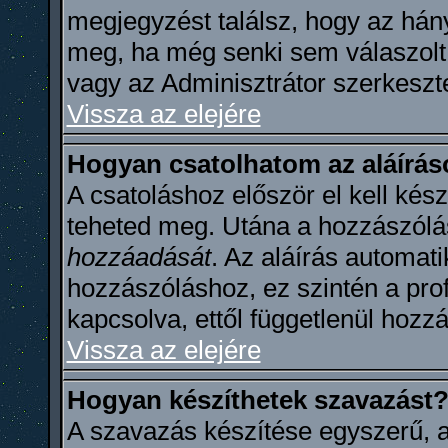
megjegyzést találsz, hogy az hán
meg, ha még senki sem válaszolt
vagy az Adminisztrátor szerkeszte
Vissza az elejére
Hogyan csatolhatom az aláírá
A csatoláshoz először el kell kész
teheted meg. Utána a hozzászólá
hozzáadását
. Az aláírás automat
hozzászóláshoz, ez szintén a pro
kapcsolva, ettől függetlenül hoz
Vissza az elejére
Hogyan készíthetek szavazást
A szavazás készítése egyszerű, a