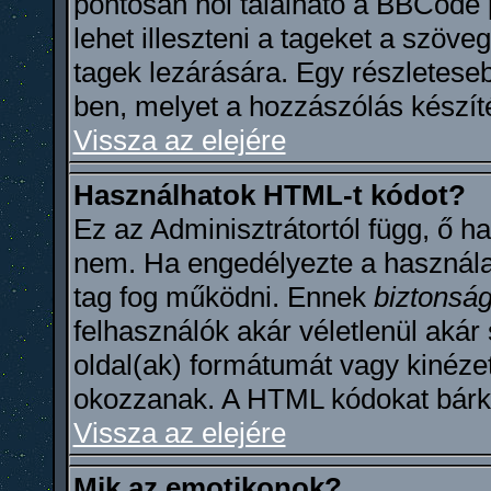
pontosan hol található a BBCode
lehet illeszteni a tageket a szöv
tagek lezárására. Egy részletese
ben, melyet a hozzászólás készít
Vissza az elejére
Használhatok HTML-t kódot?
Ez az Adminisztrátortól függ, ő 
nem. Ha engedélyezte a használat
tag fog működni. Ennek
biztonság
felhasználók akár véletlenül aká
oldal(ak) formátumát vagy kinéze
okozzanak. A HTML kódokat bárki 
Vissza az elejére
Mik az emotikonok?