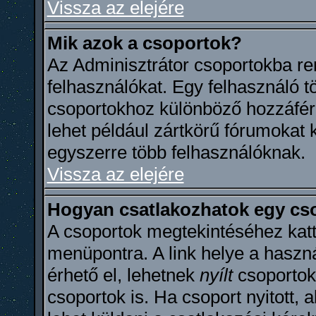
Vissza az elejére
Mik azok a csoportok?
Az Adminisztrátor csoportokba re
felhasználókat. Egy felhasználó tö
csoportokhoz különböző hozzáfér
lehet például zártkörű fórumokat 
egyszerre több felhasználóknak.
Vissza az elejére
Hogyan csatlakozhatok egy cs
A csoportok megtekintéséhez katti
menüpontra. A link helye a haszn
érhető el, lehetnek
nyílt
csoporto
csoportok is. Ha csoport nyitott, 