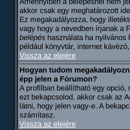
Amennyiben a belépésnél nem jel
akkor csak egy meghatározott ideig
Ez megakadályozza, hogy illetékt
vagy hogy a nevedben írjanak a 
belépés
használata ha nyilvános 
például könyvtár, internet kávézó,
Vissza az elejére
Hogyan tudom megakadályozni
épp jelen a Fórumon?
A profilban beállítható egy opció, 
ezt bekapcsolod, akkor csak az A
látni, hogy jelen vagy-e. A bekapc
számítasz.
Vissza az elejére