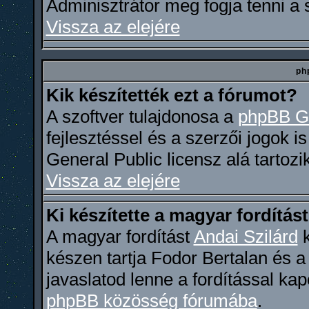
Adminisztrátor meg fogja tenni a
Vissza az elejére
ph
Kik készítették ezt a fórumot?
A szoftver tulajdonosa a
phpBB G
fejlesztéssel és a szerzői jogok i
General Public licensz alá tartozi
Vissza az elejére
Ki készítette a magyar fordítás
A magyar fordítást
Andai Szilárd
k
készen tartja Fodor Bertalan és 
javaslatod lenne a fordítással ka
phpBB közösség fórumába
.