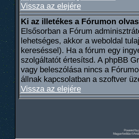
Vissza az elejére
Ki az illetékes a Fórumon olva
Elsősorban a Fórum adminisztráto
lehetséges, akkor a weboldal tula
kereséssel). Ha a fórum egy ingye
szolgáltatót értesítsd. A phpBB 
vagy beleszólása nincs a Fórumo
állnak kapcsolatban a szoftver üz
Vissza az elejére
Powered by
Magyar fordítás ©
Andai