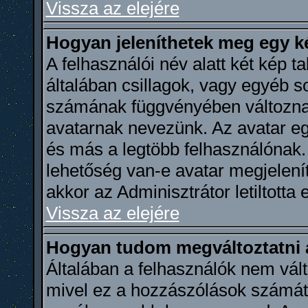
Vissza az elejére
Hogyan jeleníthetek meg egy k
A felhasználói név alatt két kép t
általában csillagok, vagy egyéb 
számának függvényében változnak
avatarnak nevezünk. Az avatar e
és más a legtöbb felhasználónak.
lehetőség van-e avatar megjelení
akkor az Adminisztrátor letiltotta 
Vissza az elejére
Hogyan tudom megváltoztatni
Általában a felhasználók nem vált
mivel ez a hozzászólások számátó