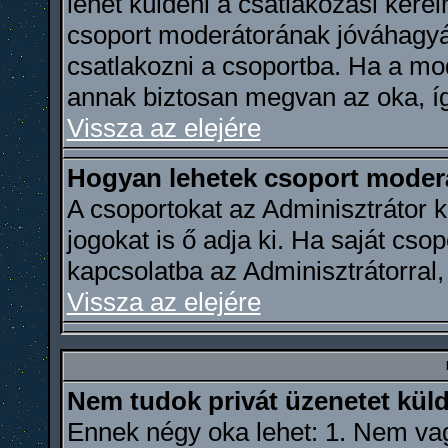
lehet küldeni a csatlakozási kér
csoport moderátorának jóváhagyá
csatlakozni a csoportba. Ha a mod
annak biztosan megvan az oka, íg
Vissza az elejére
Hogyan lehetek csoport moder
A csoportokat az Adminisztrátor k
jogokat is ő adja ki. Ha saját csop
kapcsolatba az Adminisztrátorral,
Vissza az elejére
Nem tudok privát üzenetet küld
Ennek négy oka lehet: 1. Nem vag