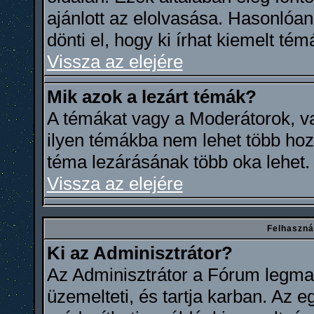
ajánlott az elolvasása. Hasonlóa
dönti el, hogy ki írhat kiemelt témá
Vissza az elejére
Mik azok a lezárt témák?
A témákat vagy a Moderátorok, va
ilyen témákba nem lehet több hoz
téma lezárásának több oka lehet.
Vissza az elejére
Felhaszná
Ki az Adminisztrátor?
Az Adminisztrátor a Fórum legmag
üzemelteti, és tartja karban. Az