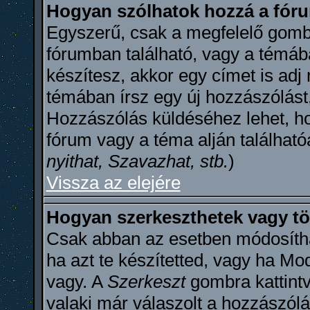
Hogyan szólhatok hozzá a fó
Egyszerű, csak a megfelelő gombr
fórumban található, vagy a témáb
készítesz, akkor egy címet is ad
témában írsz egy új hozzászólást
Hozzászólás küldéséhez lehet, ho
fórum vagy a téma alján található
nyithat, Szavazhat, stb.
)
Vissza az elejére
Hogyan szerkeszthetek vagy tö
Csak abban az esetben módosítha
ha azt te készítetted, vagy ha Mo
vagy. A
Szerkeszt
gombra kattintv
valaki már válaszolt a hozzászól