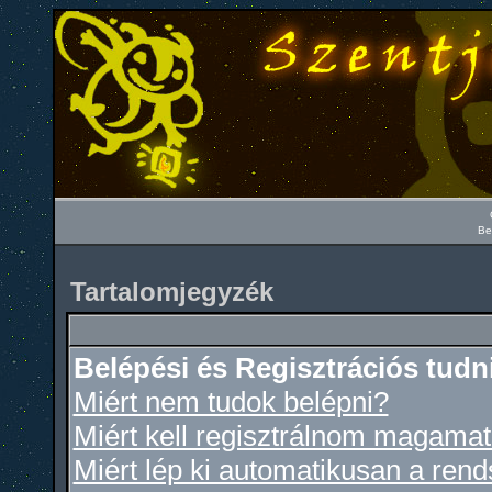
Be
Tartalomjegyzék
Belépési és Regisztrációs tudn
Miért nem tudok belépni?
Miért kell regisztrálnom magama
Miért lép ki automatikusan a ren