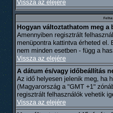
Vissza az elejére
Felha
Hogyan változtathatom meg a b
Amennyiben regisztrált felhasznál
menüpontra kattintva érheted el. E
nem minden esetben - függ a hasz
Vissza az elejére
A dátum és/vagy időbeállítás 
Az idő helyesen jelenik meg, ha h
(Magyarország a "GMT +1" zónába 
regisztrált felhasználók vehetik i
Vissza az elejére