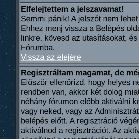
Elfelejtettem a jelszavamat!
Semmi pánik! A jelszót nem lehet ut
Ehhez menj vissza a Belépés oldal
linkre, kövesd az utasításokat, és 
Fórumba.
Vissza az elejére
Regisztráltam magamat, de mé
Először ellenőrizd, hogy helyes n
rendben van, akkor két dolog miat
néhány fórumon előbb aktiválni kel
vagy neked, vagy az Adminisztrát
belépés előtt. A regisztráció vé
aktiválnod a regisztrációt. Az akti