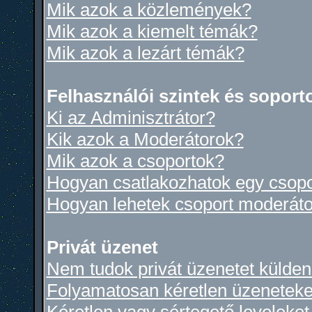
Mik azok a közlemények?
Mik azok a kiemelt témák?
Mik azok a lezárt témák?
Felhasználói szintek és soport
Ki az Adminisztrátor?
Kik azok a Moderátorok?
Mik azok a csoportok?
Hogyan csatlakozhatok egy csop
Hogyan lehetek csoport moderáto
Privát üzenet
Nem tudok privát üzenetet küldeni
Folyamatosan kéretlen üzeneteke