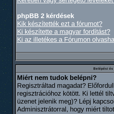
Kéretlen vagy sértegető leveleket
phpBB 2 kérdések
Kik készítették ezt a fórumot?
Ki készítette a magyar fordítást?
Ki az illetékes a Fórumon olvash
Belépési és
Miért nem tudok belépni?
Regisztráltad magadat? Előfordul
regisztrációhoz kötött. Ki lettél 
üzenet jelenik meg)? Lépj kapcso
Adminisztrátorral, hogy miért tilt