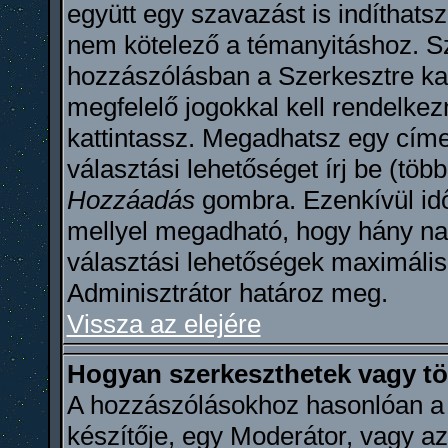
együtt egy szavazást is indíthats
nem kötelező a témanyitáshoz. Sz
hozzászólásban a Szerkesztre kat
megfelelő jogokkal kell rendelkez
kattintassz. Megadhatsz egy címe
választási lehetőséget írj be (töb
Hozzáadás
gombra. Ezenkívül idő
mellyel megadható, hogy hány na
választási lehetőségek maximáli
Adminisztrátor határoz meg.
Vissza az elejére
Hogyan szerkeszthetek vagy tö
A hozzászólásokhoz hasonlóan a 
készítője, egy Moderátor, vagy az