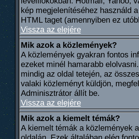
levélfiókokban: Hotmail, Yahoo, va
kép megjelenítéséhez használd a 
HTML taget (amennyiben ez utóbb
Vissza az elejére
Mik azok a közlemények?
A közlemények gyakran fontos in
ezeket minél hamarabb elolvasni
mindig az oldal tetején, az össze
valaki közleményt küldjön, megfel
Adminisztrátor állít be.
Vissza az elejére
Mik azok a kiemelt témák?
A kiemelt témák a közlemények al
oldalán. Ezek általában elég font