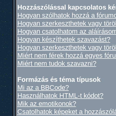
Hozzászólással kapcsolatos ké
Hogyan szólhatok hozzá a fórum
Hogyan szerkeszthetek vagy törö
Hogyan csatolhatom az aláíráso
Hogyan készíthetek szavazást?
Hogyan szerkeszthetek vagy törö
Miért nem férek hozzá egyes fó
Miért nem tudok szavazni?
Formázás és téma típusok
Mi az a BBCode?
Használhatok HTML-t kódot?
Mik az emotikonok?
Csatolhatok képeket a hozzászól