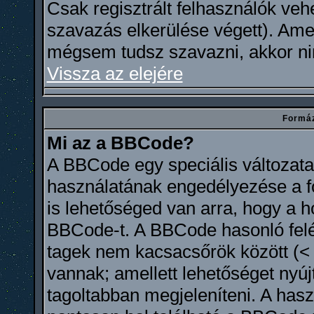
Csak regisztrált felhasználók ve
szavazás elkerülése végett). Ame
mégsem tudsz szavazni, akkor ni
Vissza az elejére
Formáz
Mi az a BBCode?
A BBCode egy speciális változa
használatának engedélyezése a fó
is lehetőséged van arra, hogy a 
BBCode-t. A BBCode hasonló felé
tagek nem kacsacsőrök között (< é
vannak; amellett lehetőséget nyú
tagoltabban megjeleníteni. A hasz