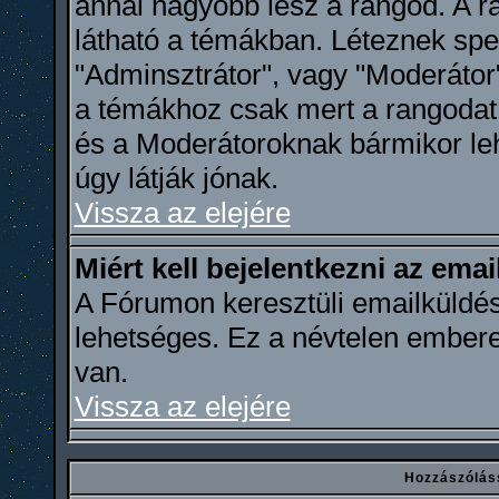
annál nagyobb lesz a rangod. A ra
látható a témákban. Léteznek spec
"Adminsztrátor", vagy "Moderátor"
a témákhoz csak mert a rangodat 
és a Moderátoroknak bármikor leh
úgy látják jónak.
Vissza az elejére
Miért kell bejelentkezni az ema
A Fórumon keresztüli emailküldés
lehetséges. Ez a névtelen ember
van.
Vissza az elejére
Hozzászólás