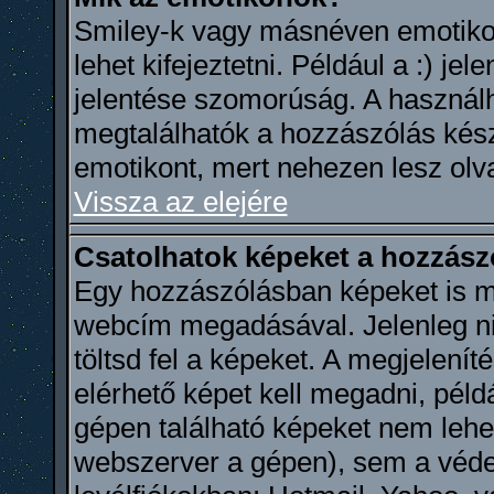
Smiley-k vagy másnéven emotikon
lehet kifejeztetni. Például a :) je
jelentése szomorúság. A használha
megtalálhatók a hozzászólás készí
emotikont, mert nehezen lesz olv
Vissza az elejére
Csatolhatok képeket a hozzás
Egy hozzászólásban képeket is meg
webcím megadásával. Jelenleg ni
töltsd fel a képeket. A megjelenít
elérhető képet kell megadni, példá
gépen található képeket nem lehet
webszerver a gépen), sem a védet