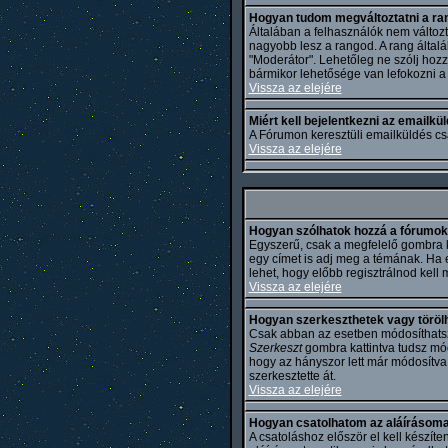
Hogyan tudom megváltoztatni a r
Általában a felhasználók nem változt
nagyobb lesz a rangod. A rang általá
"Moderátor". Lehetőleg ne szólj hoz
bármikor lehetősége van lefokozni a 
Vissza az elejére
Miért kell bejelentkezni az emailkü
A Fórumon keresztüli emailküldés cs
Vissza az elejére
Hogyan szólhatok hozzá a fórumo
Egyszerű, csak a megfelelő gombra k
egy címet is adj meg a témának. Ha 
lehet, hogy előbb regisztrálnod kell
Vissza az elejére
Hogyan szerkeszthetek vagy töröl
Csak abban az esetben módosíthatsz v
Szerkeszt
gombra kattintva tudsz mód
hogy az hányszor lett már módosítva
szerkesztette át.
Vissza az elejére
Hogyan csatolhatom az aláírásoma
A csatoláshoz először el kell készít