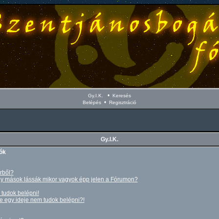
•
Gy.I.K.
Keresés
•
Belépés
Regisztráció
Gy.I.K.
ók
rből?
 mások lássák mikor vagyok épp jelen a Fórumon?
tudok belépni!
 egy ideje nem tudok belépni?!