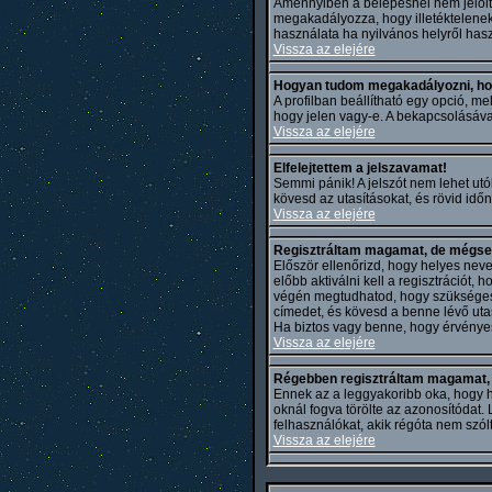
Amennyiben a belépésnél nem jelöl
megakadályozza, hogy illetéktelene
használata ha nyilvános helyről hasz
Vissza az elejére
Hogyan tudom megakadályozni, ho
A profilban beállítható egy opció, mell
hogy jelen vagy-e. A bekapcsolásával
Vissza az elejére
Elfelejtettem a jelszavamat!
Semmi pánik! A jelszót nem lehet utól
kövesd az utasításokat, és rövid időn
Vissza az elejére
Regisztráltam magamat, de mégsem
Először ellenőrizd, hogy helyes neve
előbb aktiválni kell a regisztrációt,
végén megtudhatod, hogy szükséges-e 
címedet, és kövesd a benne lévő uta
Ha biztos vagy benne, hogy érvényes 
Vissza az elejére
Régebben regisztráltam magamat, d
Ennek az a leggyakoribb oka, hogy hib
oknál fogva törölte az azonosítódat
felhasználókat, akik régóta nem szó
Vissza az elejére