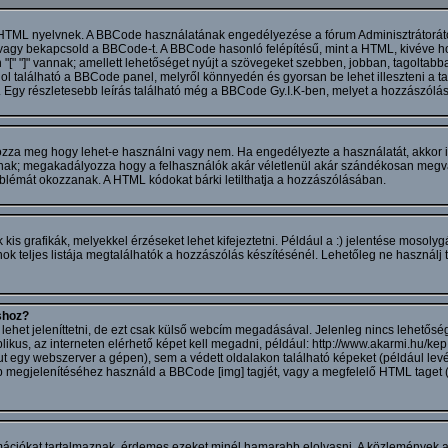
 HTML nyelvnek. A BBCode használatának engedélyezése a fórum Adminisztrátorátó
 vagy bekapcsold a BBCode-t. A BBCode hasonló felépítésű, mint a HTML, kivéve h
 "[" "]" vannak; amellett lehetőséget nyújt a szövegeket szebben, jobban, tagoltab
ol található a BBCode panel, melyről könnyedén és gyorsan be lehet illeszteni a t
. Egy részletesebb leírás található még a BBCode Gy.I.K-ben, melyet a hozzászólás
ározza meg hogy lehet-e használni vagy nem. Ha engedélyezte a használatát, akkor 
ak; megakadályozza hogy a felhasználók akár véletlenül akár szándékosan megvá
blémát okozzanak. A HTML kódokat bárki letilthatja a hozzászólásában.
s grafikák, melyekkel érzéseket lehet kifejeztetni. Például a :) jelentése mosolygá
 teljes listája megtalálhatók a hozzászólás készítésénél. Lehetőleg ne használj t
shoz?
het jeleníttetni, de ezt csak külső webcím megadásával. Jelenleg nincs lehetőség 
ikus, az interneten elérhető képet kell megadni, például: http://www.akarmi.hu/kep.
ut egy webszerver a gépen), sem a védett oldalakon található képeket (például lev
 kép megjelenítéséhez használd a BBCode [img] tagjét, vagy a megfelelő HTML taget
ációkat tartalmaznak, érdemes ezeket minél hamarabb elolvasni. A közlemények a