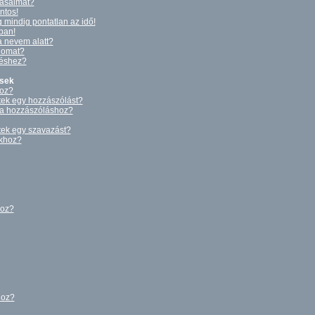
tásaimat?
ntos!
 mindig pontatlan az idő!
ában!
a nevem alatt?
gomat?
déshez?
ések
hoz?
tek egy hozzászólást?
 a hozzászóláshoz?
tek egy szavazást?
okhoz?
hoz?
hoz?