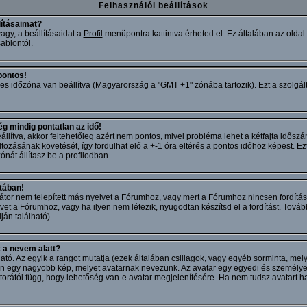
Felhasználói beállítások
lításaimat?
agy, a beállításaidat a
Profil
menüpontra kattintva érheted el. Ez általában az oldal
ablontól.
pontos!
es időzóna van beállítva (Magyarország a "GMT +1" zónába tartozik). Ezt a szolgálta
g mindig pontatlan az idő!
llítva, akkor feltehetőleg azért nem pontos, mivel probléma lehet a kétfajta idősz
áltozásának követését, így fordulhat elő a +-1 óra eltérés a pontos időhöz képest. 
át állítasz be a profilodban.
stában!
átor nem telepített más nyelvet a Fórumhoz, vagy mert a Fórumhoz nincsen fordítás
lvet a Fórumhoz, vagy ha ilyen nem létezik, nyugodtan készítsd el a fordítást. Tová
ján található).
 a nevem alatt?
álható. Az egyik a rangot mutatja (ezek általában csillagok, vagy egyéb sorminta, 
an egy nagyobb kép, melyet avatarnak nevezünk. Az avatar egy egyedi és személy
orától függ, hogy lehetőség van-e avatar megjelenítésére. Ha nem tudsz avatart ha