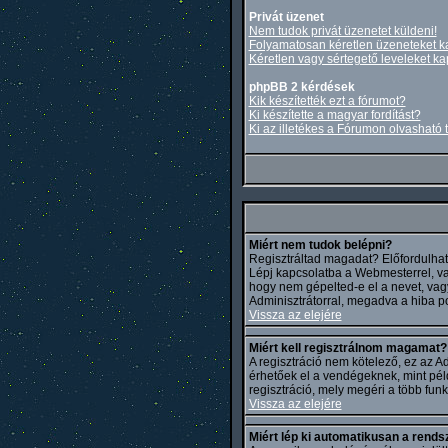
Privát üzenet
Nem tudok privát üzenetet küldeni!
Folyamatosan kéretlen üzeneteket k
Kéretlen vagy sértegető leveleket ka
phpBB 2 kérdések
Kik készítették ezt a fórumot?
Ki készítette a magyar fordítást?
Ki az illetékes a Fórumon olvasható
Miért nem tudok belépni?
Regisztráltad magadat? Előfordulhat, 
Lépj kapcsolatba a Webmesterrel, vagy 
hogy nem gépelted-e el a nevet, vagy 
Adminisztrátorral, megadva a hiba p
Vissza az elejére
Miért kell regisztrálnom magamat?
A regisztráció nem kötelező, ez az A
érhetőek el a vendégeknek, mint péld
regisztráció, mely megéri a több fun
Vissza az elejére
Miért lép ki automatikusan a rends