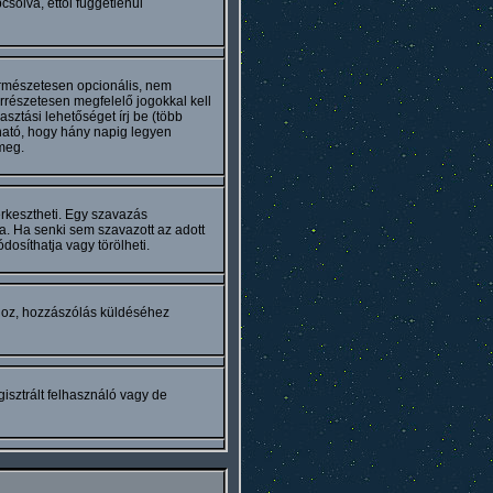
solva, ettől függetlenül
természetesen opcionális, nem
rrészetesen megfelelő jogokkal kell
sztási lehetőséget írj be (több
ható, hogy hány napig legyen
meg.
rkesztheti. Egy szavazás
a. Ha senki sem szavazott az adott
osíthatja vagy törölheti.
hoz, hozzászólás küldéséhez
isztrált felhasználó vagy de