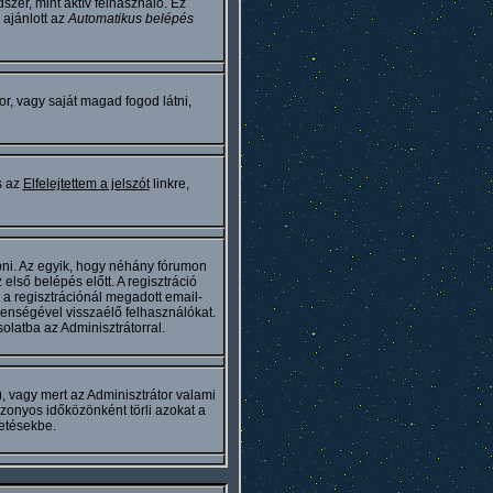
szer, mint aktív felhasználó. Ez
ajánlott az
Automatikus belépés
or, vagy saját magad fogod látni,
s az
Elfelejtettem a jelszót
linkre,
épni. Az egyik, hogy néhány fórumon
első belépés előtt. A regisztráció
 a regisztrációnál megadott email-
enségével visszaélő felhasználókat.
olatba az Adminisztrátorral.
), vagy mert az Adminisztrátor valami
zonyos időközönként törli azokat a
etésekbe.