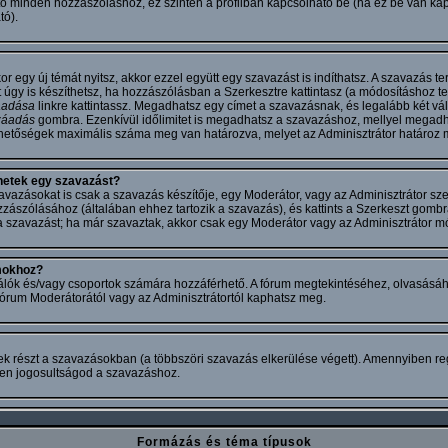
ó minden hozzászóláshoz, ez szintén a profilban kapcsolható be (ha ez be van kapc
ó).
r egy új témát nyitsz, akkor ezzel együtt egy szavazást is indíthatsz. A szavazás 
úgy is készíthetsz, ha hozzászólásban a Szerkesztre kattintasz (a módosításhoz te
áadása
linkre kattintassz. Megadhatsz egy címet a szavazásnak, és legalább két vála
záadás
gombra. Ezenkívül időlimitet is megadhatsz a szavazáshoz, mellyel megad
ehetőségek maximális száma meg van határozva, melyet az Adminisztrátor határoz 
hetek egy szavazást?
azásokat is csak a szavazás készítője, egy Moderátor, vagy az Adminisztrátor sze
ászólásához (általában ehhez tartozik a szavazás), és kattints a Szerkeszt gombr
 a szavazást; ha már szavaztak, akkor csak egy Moderátor vagy az Adminisztrátor mód
mokhoz?
álók és/vagy csoportok számára hozzáférhető. A fórum megtekintéséhez, olvasásá
 fórum Moderátorától vagy az Adminisztrátortól kaphatsz meg.
ek részt a szavazásokban (a többszöri szavazás elkerülése végett). Amennyiben reg
en jogosultságod a szavazáshoz.
Formázás és téma típusok