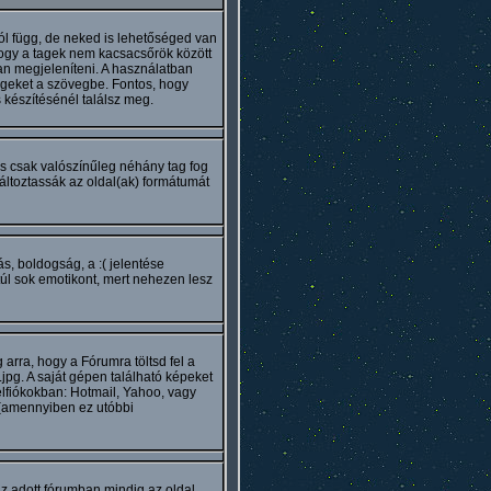
l függ, de neked is lehetőséged van
ogy a tagek nem kacsacsőrök között
ban megjeleníteni. A használatban
ageket a szövegbe. Fontos, hogy
 készítésénél találsz meg.
is csak valószínűleg néhány tag fog
ltoztassák az oldal(ak) formátumát
s, boldogság, a :( jelentése
úl sok emotikont, mert nehezen lesz
arra, hogy a Fórumra töltsd fel a
jpg. A saját gépen található képeket
élfiókokban: Hotmail, Yahoo, vagy
 (amennyiben ez utóbbi
z adott fórumban mindig az oldal