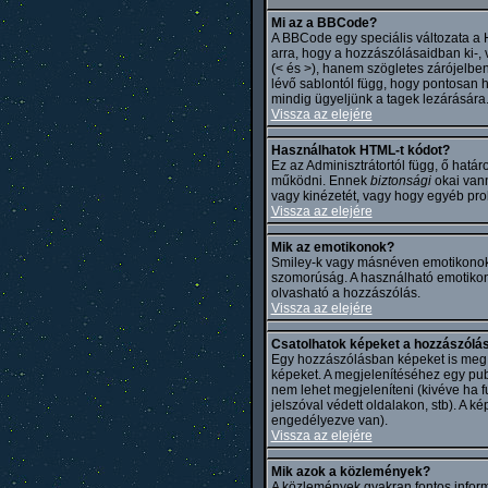
Mi az a BBCode?
A BBCode egy speciális változata a
arra, hogy a hozzászólásaidban ki-,
(< és >), hanem szögletes zárójelben
lévő sablontól függ, hogy pontosan h
mindig ügyeljünk a tagek lezárására
Vissza az elejére
Használhatok HTML-t kódot?
Ez az Adminisztrátortól függ, ő hat
működni. Ennek
biztonsági
okai vann
vagy kinézetét, vagy hogy egyéb pro
Vissza az elejére
Mik az emotikonok?
Smiley-k vagy másnéven emotikonok ki
szomorúság. A használható emotikonok
olvasható a hozzászólás.
Vissza az elejére
Csatolhatok képeket a hozzászólá
Egy hozzászólásban képeket is meg le
képeket. A megjelenítéséhez egy publ
nem lehet megjeleníteni (kivéve ha f
jelszóval védett oldalakon, stb). A
engedélyezve van).
Vissza az elejére
Mik azok a közlemények?
A közlemények gyakran fontos inform