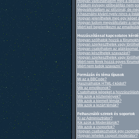
Hogyan változtathatom meg a beállí
A dátum és/vagy időbeállítás nem po
Megváltoztattam az időzónát, de még
A használni kívánt nyelv nincs a list
Hogyan jeleníthetek meg egy képet 
Hogyan tudom megváltoztatni a ran
Miért kell bejelentkezni az emailkül
Hozzászólással kapcsolatos kérd
Hogyan szólhatok hozzá a fórumok
Hogyan szerkeszthetek vagy törölhe
Hogyan csatolhatom az aláírásomat
Hogyan készíthetek szavazást?
Hogyan szerkeszthetek vagy törölhe
Miért nem férek hozzá egyes fórum
Miért nem tudok szavazni?
Formázás és téma típusok
Mi az a BBCode?
Használhatok HTML-t kódot?
Mik az emotikonok?
Csatolhatok képeket a hozzászólás
Mik azok a közlemények?
Mik azok a kiemelt témák?
Mik azok a lezárt témák?
Felhasználói szintek és soportok
Ki az Adminisztrátor?
Kik azok a Moderátorok?
Mik azok a csoportok?
Hogyan csatlakozhatok egy csoport
Hogyan lehetek csoport moderátor?