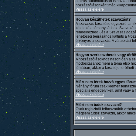
aláírás automatikusan is hozzáadhat
hozzászólásonként még kikapcsolhat
Vissza az elejére
Hogyan készíthetek szavazást?
A szavazás készítése egyszerű, amiko
kötelező a témanyitáshoz. Szavazást 
rendelkezned), és a
Szavazás hozz
lehetőség beírásához kattints a
Hoz
érvényes a szavazás. A választási l
Vissza az elejére
Hogyan szerkeszthetek vagy töröl
A hozzászólásokhoz hasonlóan a szav
módosításához menj a téma első hozz
témában, akkor a készítője törölheti
Vissza az elejére
Miért nem férek hozzá egyes fóru
Néhány fórum csak kiemelt felhaszn
speciális engedély kell, amit vagy a
Vissza az elejére
Miért nem tudok szavazni?
Csak regisztrált felhasználók vehetn
mégsem tudsz szavazni, akkor nincs
Vissza az elejére