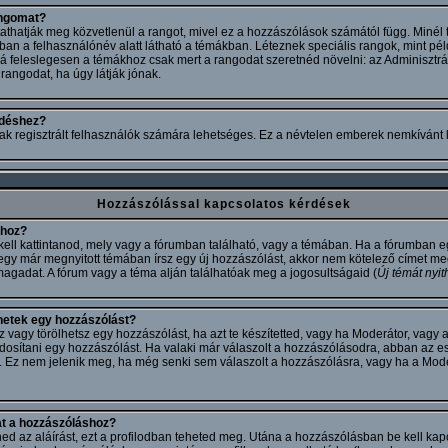
angomat?
athatják meg közvetlenül a rangot, mivel ez a hozzászólások számától függ. Minél 
ban a felhasználónév alatt látható a témákban. Léteznek speciális rangok, mint pél
zá feleslegesen a témákhoz csak mert a rangodat szeretnéd növelni: az Adminisztr
rangodat, ha úgy látják jónak.
ldéshez?
ak regisztrált felhasználók számára lehetséges. Ez a névtelen emberek nemkívánt 
Hozzászólással kapcsolatos kérdések
khoz?
ell kattintanod, mely vagy a fórumban található, vagy a témában. Ha a fórumban eg
egy már megnyitott témában írsz egy új hozzászólást, akkor nem kötelező címet 
 magadat. A fórum vagy a téma alján találhatóak meg a jogosultságaid (
Új témát nyit
hetek egy hozzászólást?
agy törölhetsz egy hozzászólást, ha azt te készítetted, vagy ha Moderátor, vagy a
osítani egy hozzászólást. Ha valaki már válaszolt a hozzászólásodra, abban az es
. Ez nem jelenik meg, ha még senki sem válaszolt a hozzászólásra, vagy ha a Mode
t a hozzászóláshoz?
ened az aláírást, ezt a profilodban teheted meg. Utána a hozzászólásban be kell kap