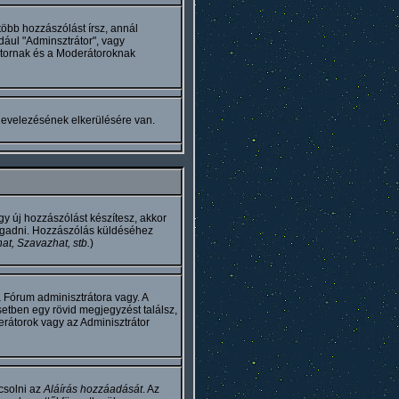
több hozzászólást írsz, annál
dául "Adminsztrátor", vagy
átornak és a Moderátoroknak
levelezésének elkerülésére van.
y új hozzászólást készítesz, akkor
megadni. Hozzászólás küldéséhez
hat, Szavazhat, stb.
)
 Fórum adminisztrátora vagy. A
etben egy rövid megjegyzést találsz,
rátorok vagy az Adminisztrátor
csolni az
Aláírás hozzáadását
. Az