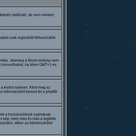
 tetején található, de nem minden
tást csak regisztrált felhasználók
ámítás. Jelenleg a fórum motorja nem
Ezt orvosolhatod, ha télen GMT+1-es
 a kívánt nyelven. Kérd meg az
bbi információért keresd fel a phpBB
melyek a hozzászólások számának
es kép, mely más és más a legtöbb
sználni, akkor az Adminisztrátor