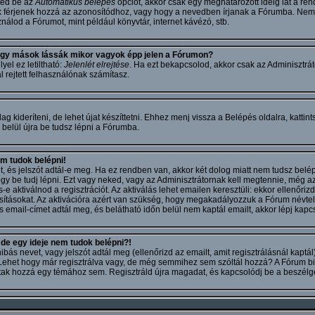
ted be az
Automatikus belépés
opciót, akkor csak egy meghatározott ideig lát a rend
k férjenek hozzá az azonosítódhoz, vagy hogy a nevedben írjanak a Fórumba. Nem 
nálod a Fórumot, mint például könyvtár, internet kávézó, stb.
gy mások lássák mikor vagyok épp jelen a Fórumon?
yel ez letiltható:
Jelenlét elrejtése
. Ha ezt bekapcsolod, akkor csak az Adminisztrát
 rejtett felhasználónak számítasz.
ag kideríteni, de lehet újat készíttetni. Ehhez menj vissza a Belépés oldalra, kattint
 belül újra be tudsz lépni a Fórumba.
 tudok belépni!
t, és jelszót adtál-e meg. Ha ez rendben van, akkor két dolog miatt nem tudsz bel
 hogy be tudj lépni. Ezt vagy neked, vagy az Adminisztrátornak kell megtennie, még az 
aktiválnod a regisztrációt. Az aktiválás lehet emailen keresztüli: ekkor ellenőrizd
sításokat. Az aktivációra azért van szükség, hogy megakadályozzuk a Fórum névtel
email-címet adtál meg, és belátható időn belül nem kaptál emailt, akkor lépj kapcs
e egy ideje nem tudok belépni?!
ás nevet, vagy jelszót adtál meg (ellenőrizd az emailt, amit regisztrálásnál kaptál
. Lehet hogy már regisztrálva vagy, de még semmihez sem szóltál hozzá? A Fórum bi
ltak hozzá egy témához sem. Regisztráld újra magadat, és kapcsolódj be a beszélg