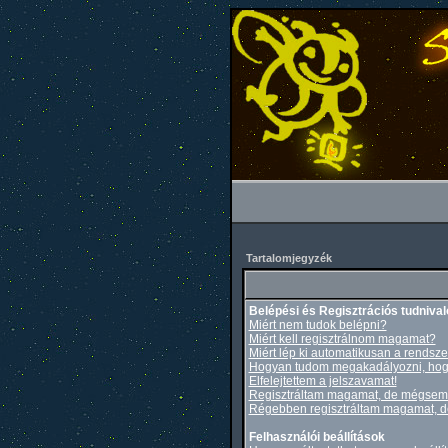
Tartalomjegyzék
Belépési és Regisztrációs tudnival
Miért nem tudok belépni?
Miért kell regisztrálnom magamat?
Miért lép ki automatikusan a rendsze
Hogyan tudom megakadályozni, hogy
Elfelejtettem a jelszavamat!
Regisztráltam magamat, de mégsem 
Régebben regisztráltam magamat, de
Felhasználói beállítások