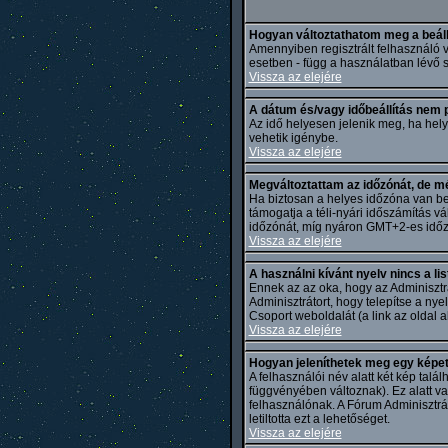
Hogyan változtathatom meg a beál
Amennyiben regisztrált felhasználó v
esetben - függ a használatban lévő s
Vissza az elejére
A dátum és/vagy időbeállítás nem 
Az idő helyesen jelenik meg, ha hely
vehetik igénybe.
Vissza az elejére
Megváltoztattam az időzónát, de mé
Ha biztosan a helyes időzóna van beá
támogatja a téli-nyári időszámítás v
időzónát, míg nyáron GMT+2-es időzón
Vissza az elejére
A használni kívánt nyelv nincs a li
Ennek az az oka, hogy az Adminisztr
Adminisztrátort, hogy telepítse a nye
Csoport weboldalát (a link az oldal al
Vissza az elejére
Hogyan jeleníthetek meg egy képet
A felhasználói név alatt két kép tal
függvényében változnak). Ez alatt v
felhasználónak. A Fórum Adminisztrát
letiltotta ezt a lehetőséget.
Vissza az elejére