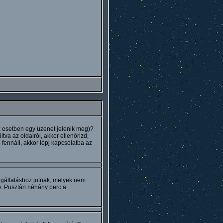
az esetben egy üzenet jelenik meg)?
tva az oldalról, akkor ellenőrizd,
 fennáll, akkor lépj kapcsolatba az
olgáltatáshoz jutnak, melyek nem
b. Pusztán néhány perc a