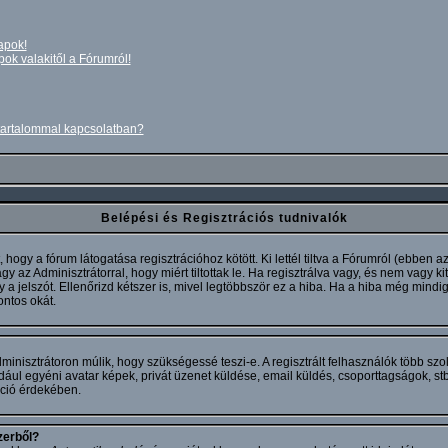
apok!
pok valakitől a Fórumról!
 tartalommal kapcsolatban?
Belépési és Regisztrációs tudnivalók
hogy a fórum látogatása regisztrációhoz kötött. Ki lettél tiltva a Fórumról (ebben 
az Adminisztrátorral, hogy miért tiltottak le. Ha regisztrálva vagy, és nem vagy kitil
a jelszót. Ellenőrizd kétszer is, mivel legtöbbször ez a hiba. Ha a hiba még mindig
ontos okát.
dminisztrátoron múlik, hogy szükségessé teszi-e. A regisztrált felhasználók több sz
ául egyéni avatar képek, privát üzenet küldése, email küldés, csoporttagságok, st
kció érdekében.
zerből?