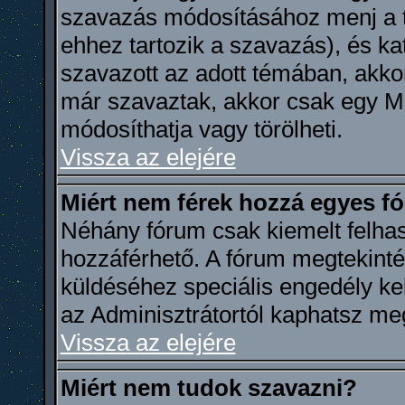
szavazás módosításához menj a t
ehhez tartozik a szavazás), és k
szavazott az adott témában, akkor
már szavaztak, akkor csak egy M
módosíthatja vagy törölheti.
Vissza az elejére
Miért nem férek hozzá egyes 
Néhány fórum csak kiemelt felha
hozzáférhető. A fórum megtekint
küldéséhez speciális engedély ke
az Adminisztrátortól kaphatsz me
Vissza az elejére
Miért nem tudok szavazni?