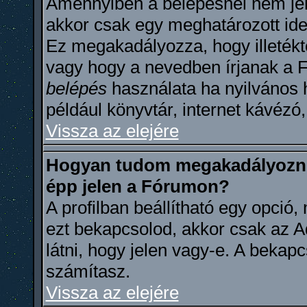
Amennyiben a belépésnél nem jel
akkor csak egy meghatározott ideig
Ez megakadályozza, hogy illetékt
vagy hogy a nevedben írjanak a 
belépés
használata ha nyilvános 
például könyvtár, internet kávézó,
Vissza az elejére
Hogyan tudom megakadályozni
épp jelen a Fórumon?
A profilban beállítható egy opció, 
ezt bekapcsolod, akkor csak az A
látni, hogy jelen vagy-e. A bekapc
számítasz.
Vissza az elejére