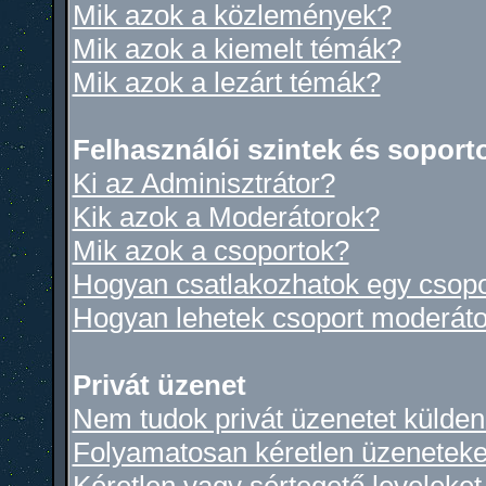
Mik azok a közlemények?
Mik azok a kiemelt témák?
Mik azok a lezárt témák?
Felhasználói szintek és soport
Ki az Adminisztrátor?
Kik azok a Moderátorok?
Mik azok a csoportok?
Hogyan csatlakozhatok egy csop
Hogyan lehetek csoport moderáto
Privát üzenet
Nem tudok privát üzenetet küldeni
Folyamatosan kéretlen üzeneteke