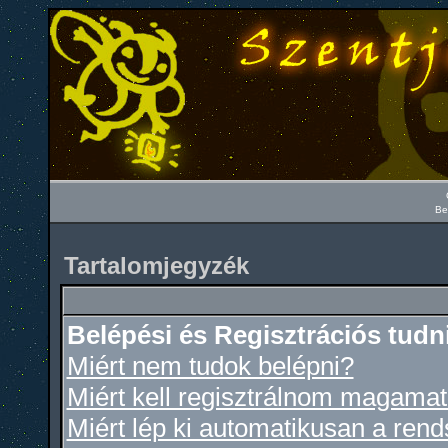
Be
Tartalomjegyzék
Belépési és Regisztrációs tudn
Miért nem tudok belépni?
Miért kell regisztrálnom magama
Miért lép ki automatikusan a ren