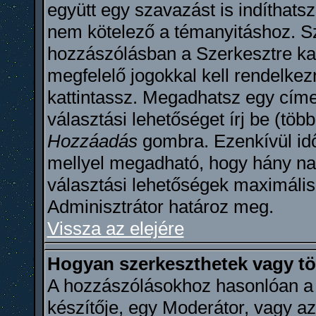
együtt egy szavazást is indíthats
nem kötelező a témanyitáshoz. Sz
hozzászólásban a Szerkesztre kat
megfelelő jogokkal kell rendelkez
kattintassz. Megadhatsz egy címe
választási lehetőséget írj be (töb
Hozzáadás
gombra. Ezenkívül idő
mellyel megadható, hogy hány na
választási lehetőségek maximáli
Adminisztrátor határoz meg.
Vissza az elejére
Hogyan szerkeszthetek vagy tö
A hozzászólásokhoz hasonlóan a 
készítője, egy Moderátor, vagy az