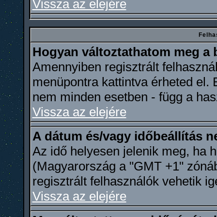
Vissza az elejére
Felha
Hogyan változtathatom meg a b
Amennyiben regisztrált felhasznál
menüpontra kattintva érheted el. E
nem minden esetben - függ a hasz
Vissza az elejére
A dátum és/vagy időbeállítás 
Az idő helyesen jelenik meg, ha h
(Magyarország a "GMT +1" zónába 
regisztrált felhasználók vehetik i
Vissza az elejére