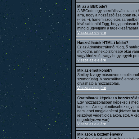
Mi az a BBCode?
A BBCode egy speciális változata a
arra, hogy a hozzászólásaidban ki-,
(< és >), hanem szögletes zárójelben
lévő sablontól függ, hogy pontosan h
mindig ügyeljünk a tagek lezárására
Vissza az elejére
Használhatok HTML-t kódot?
Ez az Adminisztrátortól függ, ő hat
működni. Ennek
biztonsági
okai vann
vagy kinézetét, vagy hogy egyéb pro
Vissza az elejére
Mik az emotikonok?
Smiley-k vagy másnéven emotikonok ki
szomorúság. A használható emotikonok
olvasható a hozzászólás.
Vissza az elejére
Csatolhatok képeket a hozzászólá
Egy hozzászólásban képeket is meg le
képeket. A megjelenítéséhez egy publ
nem lehet megjeleníteni (kivéve ha f
jelszóval védett oldalakon, stb). A
engedélyezve van).
Vissza az elejére
Mik azok a közlemények?
A közlemények gyakran fontos inform