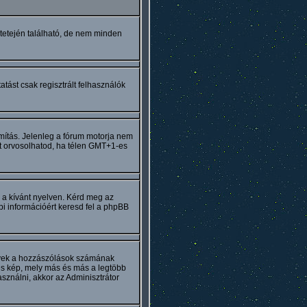
 tetején található, de nem minden
tást csak regisztrált felhasználók
ámítás. Jelenleg a fórum motorja nem
Ezt orvosolhatod, ha télen GMT+1-es
 a kívánt nyelven. Kérd meg az
bbi információért keresd fel a phpBB
melyek a hozzászólások számának
es kép, mely más és más a legtöbb
sználni, akkor az Adminisztrátor