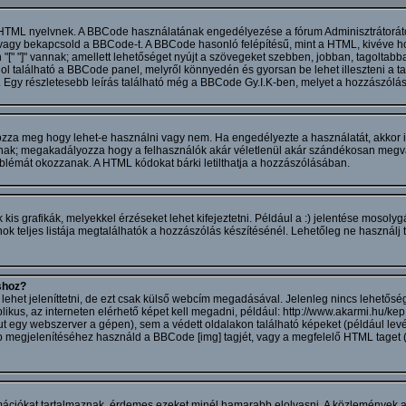
 HTML nyelvnek. A BBCode használatának engedélyezése a fórum Adminisztrátorátó
 vagy bekapcsold a BBCode-t. A BBCode hasonló felépítésű, mint a HTML, kivéve h
 "[" "]" vannak; amellett lehetőséget nyújt a szövegeket szebben, jobban, tagoltab
ol található a BBCode panel, melyről könnyedén és gyorsan be lehet illeszteni a t
. Egy részletesebb leírás található még a BBCode Gy.I.K-ben, melyet a hozzászólás
ározza meg hogy lehet-e használni vagy nem. Ha engedélyezte a használatát, akkor 
ak; megakadályozza hogy a felhasználók akár véletlenül akár szándékosan megvá
blémát okozzanak. A HTML kódokat bárki letilthatja a hozzászólásában.
s grafikák, melyekkel érzéseket lehet kifejeztetni. Például a :) jelentése mosolygá
 teljes listája megtalálhatók a hozzászólás készítésénél. Lehetőleg ne használj t
shoz?
het jeleníttetni, de ezt csak külső webcím megadásával. Jelenleg nincs lehetőség 
ikus, az interneten elérhető képet kell megadni, például: http://www.akarmi.hu/kep.
ut egy webszerver a gépen), sem a védett oldalakon található képeket (például lev
 kép megjelenítéséhez használd a BBCode [img] tagjét, vagy a megfelelő HTML taget
ációkat tartalmaznak, érdemes ezeket minél hamarabb elolvasni. A közlemények a