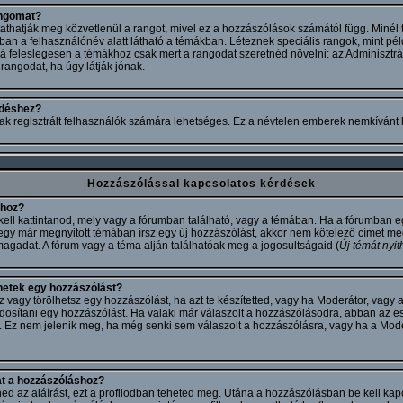
angomat?
athatják meg közvetlenül a rangot, mivel ez a hozzászólások számától függ. Minél 
ban a felhasználónév alatt látható a témákban. Léteznek speciális rangok, mint pél
zá feleslegesen a témákhoz csak mert a rangodat szeretnéd növelni: az Adminisztr
rangodat, ha úgy látják jónak.
ldéshez?
ak regisztrált felhasználók számára lehetséges. Ez a névtelen emberek nemkívánt 
Hozzászólással kapcsolatos kérdések
khoz?
ell kattintanod, mely vagy a fórumban található, vagy a témában. Ha a fórumban eg
egy már megnyitott témában írsz egy új hozzászólást, akkor nem kötelező címet 
 magadat. A fórum vagy a téma alján találhatóak meg a jogosultságaid (
Új témát nyit
hetek egy hozzászólást?
agy törölhetsz egy hozzászólást, ha azt te készítetted, vagy ha Moderátor, vagy a
osítani egy hozzászólást. Ha valaki már válaszolt a hozzászólásodra, abban az es
. Ez nem jelenik meg, ha még senki sem válaszolt a hozzászólásra, vagy ha a Mode
t a hozzászóláshoz?
ened az aláírást, ezt a profilodban teheted meg. Utána a hozzászólásban be kell kap