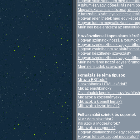
Hogyan változtathatom meg a beállí
A dátum és/vagy időbeállítás nem po
Megváltoztattam az időzónát, de még
A használni kívánt nyelv nincs a list
Hogyan jeleníthetek meg egy képet 
Hogyan tudom megváltoztatni a ran
Miért kell bejelentkezni az emailkül
Hozzászólással kapcsolatos kérd
Hogyan szólhatok hozzá a fórumok
Hogyan szerkeszthetek vagy törölhe
Hogyan csatolhatom az aláírásomat
Hogyan készíthetek szavazást?
Hogyan szerkeszthetek vagy törölhe
Miért nem férek hozzá egyes fórum
Miért nem tudok szavazni?
Formázás és téma típusok
Mi az a BBCode?
Használhatok HTML-t kódot?
Mik az emotikonok?
Csatolhatok képeket a hozzászólás
Mik azok a közlemények?
Mik azok a kiemelt témák?
Mik azok a lezárt témák?
Felhasználói szintek és soportok
Ki az Adminisztrátor?
Kik azok a Moderátorok?
Mik azok a csoportok?
Hogyan csatlakozhatok egy csoport
Hogyan lehetek csoport moderátor?