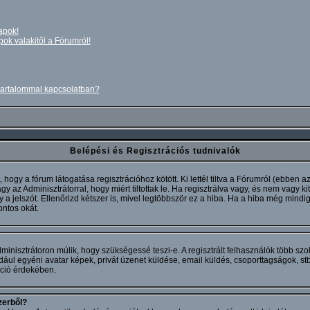
apok!
pok valakitől a Fórumról!
 tartalommal kapcsolatban?
Belépési és Regisztrációs tudnivalók
hogy a fórum látogatása regisztrációhoz kötött. Ki lettél tiltva a Fórumról (ebben 
az Adminisztrátorral, hogy miért tiltottak le. Ha regisztrálva vagy, és nem vagy kitil
a jelszót. Ellenőrizd kétszer is, mivel legtöbbször ez a hiba. Ha a hiba még mindig
ontos okát.
dminisztrátoron múlik, hogy szükségessé teszi-e. A regisztrált felhasználók több sz
ául egyéni avatar képek, privát üzenet küldése, email küldés, csoporttagságok, st
kció érdekében.
zerből?