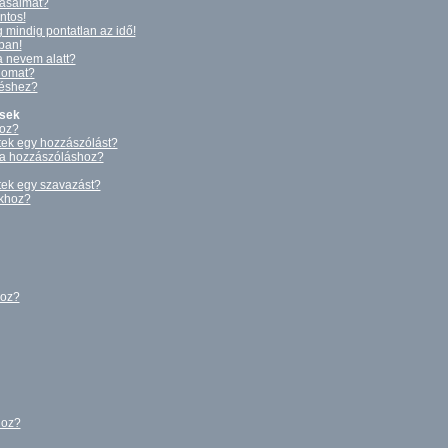
tásaimat?
ntos!
 mindig pontatlan az idő!
ában!
a nevem alatt?
gomat?
déshez?
ések
hoz?
tek egy hozzászólást?
 a hozzászóláshoz?
tek egy szavazást?
okhoz?
hoz?
hoz?