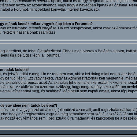
ted be az
Automatikus belépés
opciót, akkor csak egy meghatározott ideig lát a rend
k férjenek hozzá az azonosítódhoz, vagy hogy a nevedben írjanak a Fórumba. Nem 
nálod a Fórumot, mint például könyvtár, internet kávézó, stb.
gy mások lássák mikor vagyok épp jelen a Fórumon?
yel ez letiltható:
Jelenlét elrejtése
. Ha ezt bekapcsolod, akkor csak az Adminisztrát
 rejtett felhasználónak számítasz.
ag kideríteni, de lehet újat készíttetni. Ehhez menj vissza a Belépés oldalra, kattint
 belül újra be tudsz lépni a Fórumba.
 tudok belépni!
t, és jelszót adtál-e meg. Ha ez rendben van, akkor két dolog miatt nem tudsz bel
 hogy be tudj lépni. Ezt vagy neked, vagy az Adminisztrátornak kell megtennie, még az 
aktiválnod a regisztrációt. Az aktiválás lehet emailen keresztüli: ekkor ellenőrizd
sításokat. Az aktivációra azért van szükség, hogy megakadályozzuk a Fórum névtel
email-címet adtál meg, és belátható időn belül nem kaptál emailt, akkor lépj kapcs
e egy ideje nem tudok belépni?!
ás nevet, vagy jelszót adtál meg (ellenőrizd az emailt, amit regisztrálásnál kaptál
. Lehet hogy már regisztrálva vagy, de még semmihez sem szóltál hozzá? A Fórum bi
ltak hozzá egy témához sem. Regisztráld újra magadat, és kapcsolódj be a beszélg