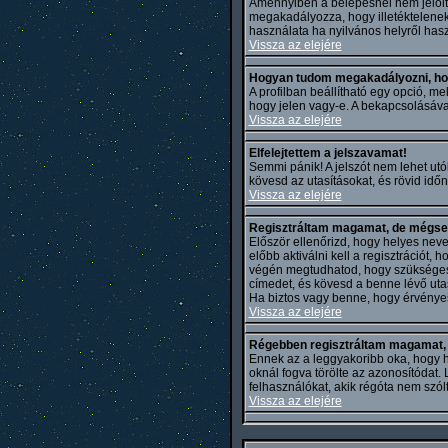
Amennyiben a belépésnél nem jelöl
megakadályozza, hogy illetéktelene
használata ha nyilvános helyről hasz
Vissza az elejére
Hogyan tudom megakadályozni, ho
A profilban beállítható egy opció, mell
hogy jelen vagy-e. A bekapcsolásával
Vissza az elejére
Elfelejtettem a jelszavamat!
Semmi pánik! A jelszót nem lehet utól
kövesd az utasításokat, és rövid időn
Vissza az elejére
Regisztráltam magamat, de mégsem
Először ellenőrizd, hogy helyes neve
előbb aktiválni kell a regisztrációt,
végén megtudhatod, hogy szükséges-e 
címedet, és kövesd a benne lévő uta
Ha biztos vagy benne, hogy érvényes 
Vissza az elejére
Régebben regisztráltam magamat, d
Ennek az a leggyakoribb oka, hogy hib
oknál fogva törölte az azonosítódat
felhasználókat, akik régóta nem szó
Vissza az elejére