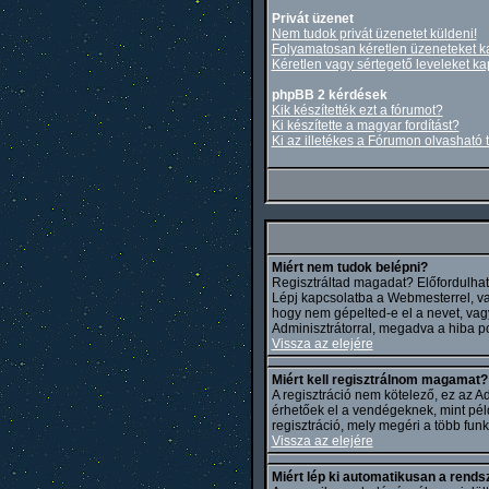
Privát üzenet
Nem tudok privát üzenetet küldeni!
Folyamatosan kéretlen üzeneteket k
Kéretlen vagy sértegető leveleket ka
phpBB 2 kérdések
Kik készítették ezt a fórumot?
Ki készítette a magyar fordítást?
Ki az illetékes a Fórumon olvasható
Miért nem tudok belépni?
Regisztráltad magadat? Előfordulhat, 
Lépj kapcsolatba a Webmesterrel, vagy 
hogy nem gépelted-e el a nevet, vagy 
Adminisztrátorral, megadva a hiba p
Vissza az elejére
Miért kell regisztrálnom magamat?
A regisztráció nem kötelező, ez az A
érhetőek el a vendégeknek, mint péld
regisztráció, mely megéri a több fun
Vissza az elejére
Miért lép ki automatikusan a rends