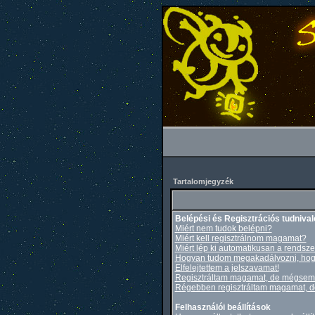
Tartalomjegyzék
Belépési és Regisztrációs tudnival
Miért nem tudok belépni?
Miért kell regisztrálnom magamat?
Miért lép ki automatikusan a rendsze
Hogyan tudom megakadályozni, hogy
Elfelejtettem a jelszavamat!
Regisztráltam magamat, de mégsem 
Régebben regisztráltam magamat, de
Felhasználói beállítások