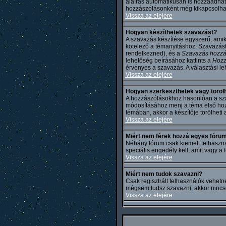
aláírás automatikusan is hozzáadhat
hozzászólásonként még kikapcsolhat
Vissza az elejére
Hogyan készíthetek szavazást?
A szavazás készítése egyszerű, amiko
kötelező a témanyitáshoz. Szavazást 
rendelkezned), és a
Szavazás hozz
lehetőség beírásához kattints a
Hoz
érvényes a szavazás. A választási l
Vissza az elejére
Hogyan szerkeszthetek vagy töröl
A hozzászólásokhoz hasonlóan a szav
módosításához menj a téma első hozz
témában, akkor a készítője törölheti
Vissza az elejére
Miért nem férek hozzá egyes fóru
Néhány fórum csak kiemelt felhaszn
speciális engedély kell, amit vagy a
Vissza az elejére
Miért nem tudok szavazni?
Csak regisztrált felhasználók vehetn
mégsem tudsz szavazni, akkor nincs
Vissza az elejére