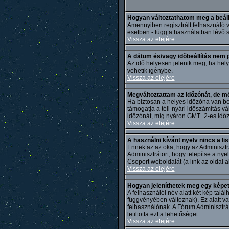
Hogyan változtathatom meg a beál
Amennyiben regisztrált felhasználó v
esetben - függ a használatban lévő s
Vissza az elejére
A dátum és/vagy időbeállítás nem 
Az idő helyesen jelenik meg, ha hely
vehetik igénybe.
Vissza az elejére
Megváltoztattam az időzónát, de mé
Ha biztosan a helyes időzóna van beá
támogatja a téli-nyári időszámítás v
időzónát, míg nyáron GMT+2-es időzón
Vissza az elejére
A használni kívánt nyelv nincs a li
Ennek az az oka, hogy az Adminisztr
Adminisztrátort, hogy telepítse a nye
Csoport weboldalát (a link az oldal al
Vissza az elejére
Hogyan jeleníthetek meg egy képet
A felhasználói név alatt két kép tal
függvényében változnak). Ez alatt v
felhasználónak. A Fórum Adminisztrát
letiltotta ezt a lehetőséget.
Vissza az elejére