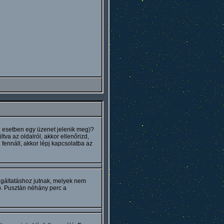
az esetben egy üzenet jelenik meg)?
tva az oldalról, akkor ellenőrizd,
 fennáll, akkor lépj kapcsolatba az
olgáltatáshoz jutnak, melyek nem
b. Pusztán néhány perc a