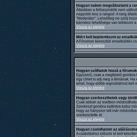
Hogyan tudom megváltoztatni a r
Általában a felhasználók nem változt
nagyobb lesz a rangod. A rang általá
"Moderátor". Lehetőleg ne szólj hoz
bármikor lehetősége van lefokozni a 
Vissza az elejére
Miért kell bejelentkezni az emailkü
A Fórumon keresztüli emailküldés cs
Vissza az elejére
Hogyan szólhatok hozzá a fórumo
Egyszerű, csak a megfelelő gombra k
egy címet is adj meg a témának. Ha 
lehet, hogy előbb regisztrálnod kell
Vissza az elejére
Hogyan szerkeszthetek vagy töröl
Csak abban az esetben módosíthatsz v
Szerkeszt
gombra kattintva tudsz mód
hogy az hányszor lett már módosítva
szerkesztette át.
Vissza az elejére
Hogyan csatolhatom az aláírásoma
A csatoláshoz először el kell készít