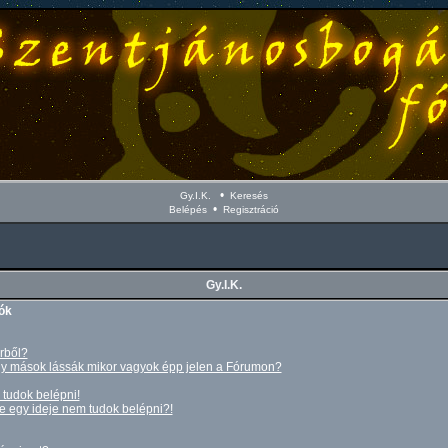
•
Gy.I.K.
Keresés
•
Belépés
Regisztráció
Gy.I.K.
ók
rből?
 mások lássák mikor vagyok épp jelen a Fórumon?
tudok belépni!
 egy ideje nem tudok belépni?!