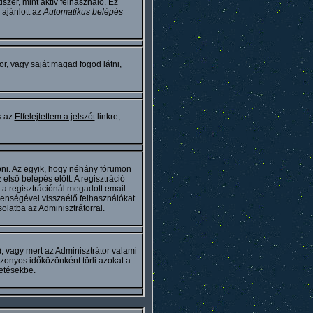
szer, mint aktív felhasználó. Ez
ajánlott az
Automatikus belépés
or, vagy saját magad fogod látni,
s az
Elfelejtettem a jelszót
linkre,
épni. Az egyik, hogy néhány fórumon
első belépés előtt. A regisztráció
 a regisztrációnál megadott email-
enségével visszaélő felhasználókat.
olatba az Adminisztrátorral.
), vagy mert az Adminisztrátor valami
zonyos időközönként törli azokat a
etésekbe.