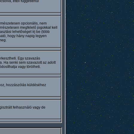
solva, ettől függetlenül
természetesen opcionális, nem
rrészetesen megfelelő jogokkal kell
sztási lehetőséget írj be (több
ható, hogy hány napig legyen
meg.
rkesztheti. Egy szavazás
a. Ha senki sem szavazott az adott
osíthatja vagy törölheti.
hoz, hozzászólás küldéséhez
isztrált felhasználó vagy de