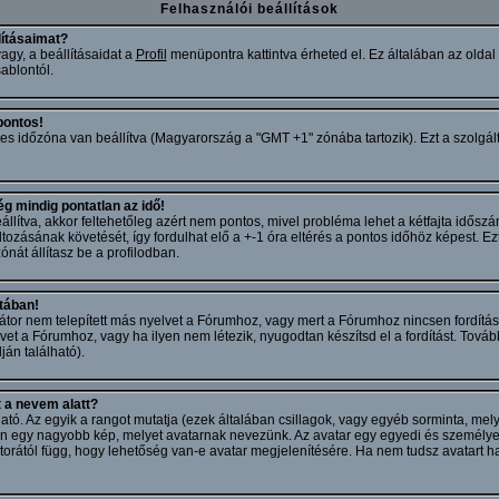
Felhasználói beállítások
lításaimat?
agy, a beállításaidat a
Profil
menüpontra kattintva érheted el. Ez általában az oldal
ablontól.
pontos!
es időzóna van beállítva (Magyarország a "GMT +1" zónába tartozik). Ezt a szolgálta
g mindig pontatlan az idő!
llítva, akkor feltehetőleg azért nem pontos, mivel probléma lehet a kétfajta idősz
áltozásának követését, így fordulhat elő a +-1 óra eltérés a pontos időhöz képest. 
át állítasz be a profilodban.
stában!
átor nem telepített más nyelvet a Fórumhoz, vagy mert a Fórumhoz nincsen fordítás
lvet a Fórumhoz, vagy ha ilyen nem létezik, nyugodtan készítsd el a fordítást. Tová
ján található).
 a nevem alatt?
álható. Az egyik a rangot mutatja (ezek általában csillagok, vagy egyéb sorminta, 
an egy nagyobb kép, melyet avatarnak nevezünk. Az avatar egy egyedi és személy
orától függ, hogy lehetőség van-e avatar megjelenítésére. Ha nem tudsz avatart ha