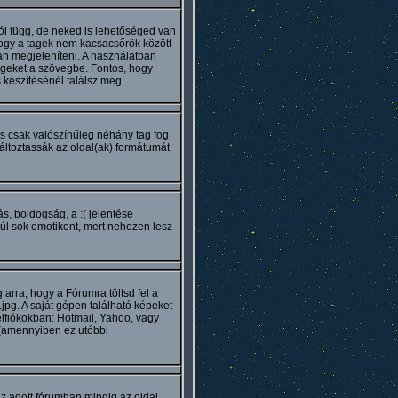
l függ, de neked is lehetőséged van
ogy a tagek nem kacsacsőrök között
ban megjeleníteni. A használatban
ageket a szövegbe. Fontos, hogy
 készítésénél találsz meg.
is csak valószínűleg néhány tag fog
ltoztassák az oldal(ak) formátumát
s, boldogság, a :( jelentése
úl sok emotikont, mert nehezen lesz
arra, hogy a Fórumra töltsd fel a
jpg. A saját gépen található képeket
élfiókokban: Hotmail, Yahoo, vagy
 (amennyiben ez utóbbi
z adott fórumban mindig az oldal