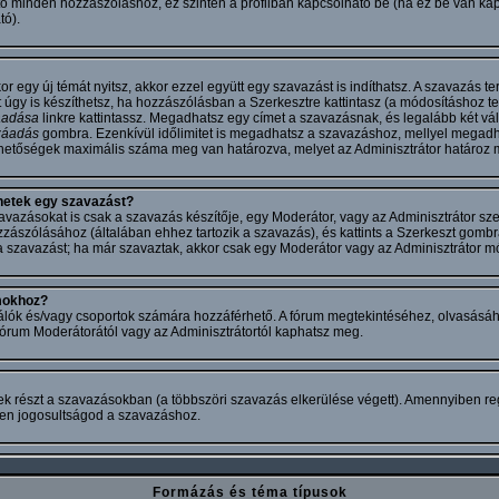
ó minden hozzászóláshoz, ez szintén a profilban kapcsolható be (ha ez be van kapc
ó).
r egy új témát nyitsz, akkor ezzel együtt egy szavazást is indíthatsz. A szavazás 
úgy is készíthetsz, ha hozzászólásban a Szerkesztre kattintasz (a módosításhoz te
áadása
linkre kattintassz. Megadhatsz egy címet a szavazásnak, és legalább két vála
záadás
gombra. Ezenkívül időlimitet is megadhatsz a szavazáshoz, mellyel megad
ehetőségek maximális száma meg van határozva, melyet az Adminisztrátor határoz 
hetek egy szavazást?
azásokat is csak a szavazás készítője, egy Moderátor, vagy az Adminisztrátor sze
ászólásához (általában ehhez tartozik a szavazás), és kattints a Szerkeszt gombr
 a szavazást; ha már szavaztak, akkor csak egy Moderátor vagy az Adminisztrátor mód
mokhoz?
álók és/vagy csoportok számára hozzáférhető. A fórum megtekintéséhez, olvasásá
 fórum Moderátorától vagy az Adminisztrátortól kaphatsz meg.
ek részt a szavazásokban (a többszöri szavazás elkerülése végett). Amennyiben reg
en jogosultságod a szavazáshoz.
Formázás és téma típusok