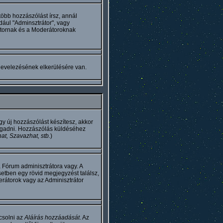
több hozzászólást írsz, annál
dául "Adminsztrátor", vagy
átornak és a Moderátoroknak
levelezésének elkerülésére van.
y új hozzászólást készítesz, akkor
megadni. Hozzászólás küldéséhez
hat, Szavazhat, stb.
)
 Fórum adminisztrátora vagy. A
etben egy rövid megjegyzést találsz,
rátorok vagy az Adminisztrátor
csolni az
Aláírás hozzáadását
. Az