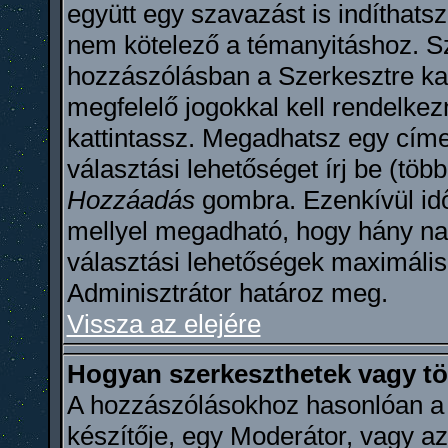
együtt egy szavazást is indíthats
nem kötelező a témanyitáshoz. Sz
hozzászólásban a Szerkesztre kat
megfelelő jogokkal kell rendelkez
kattintassz. Megadhatsz egy címe
választási lehetőséget írj be (töb
Hozzáadás
gombra. Ezenkívül idő
mellyel megadható, hogy hány na
választási lehetőségek maximáli
Adminisztrátor határoz meg.
Vissza az elejére
Hogyan szerkeszthetek vagy tö
A hozzászólásokhoz hasonlóan a 
készítője, egy Moderátor, vagy az