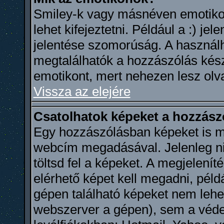
Smiley-k vagy másnéven emotikon
lehet kifejeztetni. Például a :) je
jelentése szomorúság. A használha
megtalálhatók a hozzászólás készí
emotikont, mert nehezen lesz olv
Vissza az elejére
Csatolhatok képeket a hozzás
Egy hozzászólásban képeket is meg
webcím megadásával. Jelenleg ni
töltsd fel a képeket. A megjelenít
elérhető képet kell megadni, példá
gépen található képeket nem lehet
webszerver a gépen), sem a védet