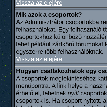
Vissza az elejére
Mik azok a csoportok?
Az Adminisztrátor csoportokba re
felhasználókat. Egy felhasználó tö
csoportokhoz különböző hozzáfér
lehet például zártkörű fórumokat 
egyszerre több felhasználóknak.
Vissza az elejére
Hogyan csatlakozhatok egy cs
A csoportok megtekintéséhez katti
menüpontra. A link helye a haszn
érhető el, lehetnek
nyílt
csoporto
csoportok is. Ha csoport nyitott, 