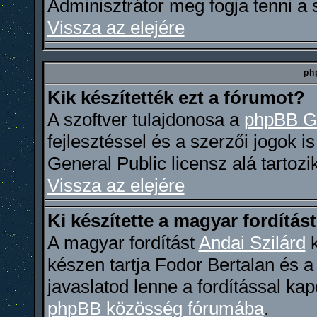
Adminisztrátor meg fogja tenni a
Vissza az elejére
ph
Kik készítették ezt a fórumot?
A szoftver tulajdonosa a
phpBB G
fejlesztéssel és a szerzői jogok i
General Public licensz alá tartozi
Vissza az elejére
Ki készítette a magyar fordítás
A magyar fordítást
Andai Szilárd
k
készen tartja Fodor Bertalan és 
javaslatod lenne a fordítással ka
phpBB közösség fórumába
.