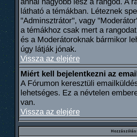
annál nagyobb lesz a rangod. A ra
látható a témákban. Léteznek spec
"Adminsztrátor", vagy "Moderátor"
a témákhoz csak mert a rangodat 
és a Moderátoroknak bármikor leh
úgy látják jónak.
Vissza az elejére
Miért kell bejelentkezni az ema
A Fórumon keresztüli emailküldés
lehetséges. Ez a névtelen ember
van.
Vissza az elejére
Hozzászólás