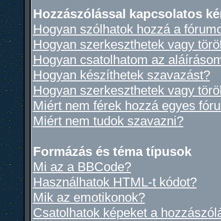
Hozzászólással kapcsolatos ké
Hogyan szólhatok hozzá a fórum
Hogyan szerkeszthetek vagy törö
Hogyan csatolhatom az aláíráso
Hogyan készíthetek szavazást?
Hogyan szerkeszthetek vagy törö
Miért nem férek hozzá egyes fó
Miért nem tudok szavazni?
Formázás és téma típusok
Mi az a BBCode?
Használhatok HTML-t kódot?
Mik az emotikonok?
Csatolhatok képeket a hozzászól