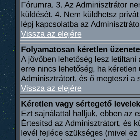
Fórumra. 3. Az Adminisztrátor n
küldését. 4. Nem küldhetsz privát 
lépj kapcsolatba az Adminisztrátor
Vissza az elejére
Folyamatosan kéretlen üzenete
A jövőben lehetőség lesz letiltan
erre nincs lehetőség, ha kéretlen
Adminisztrátort, és ő megteszi a
Vissza az elejére
Kéretlen vagy sértegető levelek
Ezt sajnálattal halljuk, ebben az
Értesítsd az Adminisztrátort, és k
levél fejléce szükséges (mivel ez 