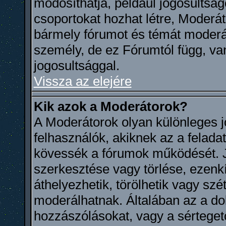
módosíthatja, például jogosultságo
csoportokat hozhat létre, Moderát
bármely fórumot és témát moderál
személy, de ez Fórumtól függ, va
jogosultsággal.
Vissza az elejére
Kik azok a Moderátorok?
A Moderátorok olyan különleges 
felhasználók, akiknek az a felada
kövessék a fórumok működését. 
szerkesztése vagy törlése, ezenkív
áthelyezhetik, törölhetik vagy sz
moderálhatnak. Általában az a dol
hozzászólásokat, vagy a sértege