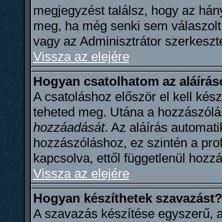
megjegyzést találsz, hogy az hán
meg, ha még senki sem válaszolt
vagy az Adminisztrátor szerkeszte
Vissza az elejére
Hogyan csatolhatom az aláírá
A csatoláshoz először el kell kész
teheted meg. Utána a hozzászólá
hozzáadását
. Az aláírás automat
hozzászóláshoz, ez szintén a pro
kapcsolva, ettől függetlenül hoz
Vissza az elejére
Hogyan készíthetek szavazást
A szavazás készítése egyszerű, a