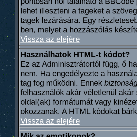
pontosan hol található a BBCode
lehet illeszteni a tageket a szöv
tagek lezárására. Egy részletese
ben, melyet a hozzászólás készít
Vissza az elejére
Használhatok HTML-t kódot?
Ez az Adminisztrátortól függ, ő 
nem. Ha engedélyezte a használat
tag fog működni. Ennek
biztonság
felhasználók akár véletlenül aká
oldal(ak) formátumát vagy kinéze
okozzanak. A HTML kódokat bárki 
Vissza az elejére
Mik az emotikonok?