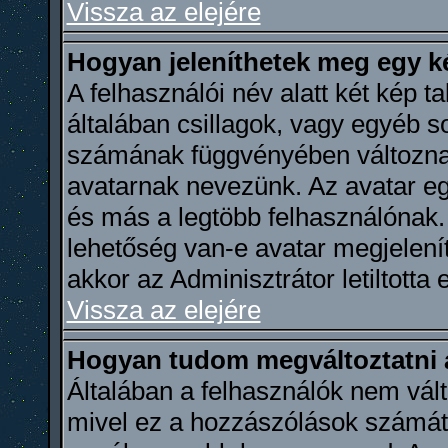
Vissza az elejére
Hogyan jeleníthetek meg egy k
A felhasználói név alatt két kép t
általában csillagok, vagy egyéb 
számának függvényében változnak
avatarnak nevezünk. Az avatar e
és más a legtöbb felhasználónak.
lehetőség van-e avatar megjelení
akkor az Adminisztrátor letiltotta 
Vissza az elejére
Hogyan tudom megváltoztatni
Általában a felhasználók nem vált
mivel ez a hozzászólások számátó