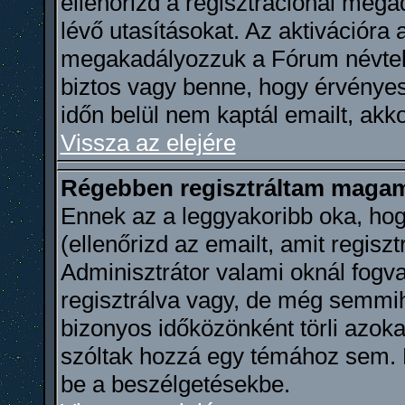
ellenőrizd a regisztrációnál meg
lévő utasításokat. Az aktivációra
megakadályozzuk a Fórum névtele
biztos vagy benne, hogy érvényes
időn belül nem kaptál emailt, akko
Vissza az elejére
Régebben regisztráltam magama
Ennek az a leggyakoribb oka, hog
(ellenőrizd az emailt, amit regisz
Adminisztrátor valami oknál fogva
regisztrálva vagy, de még semmi
bizonyos időközönként törli azoka
szóltak hozzá egy témához sem. R
be a beszélgetésekbe.