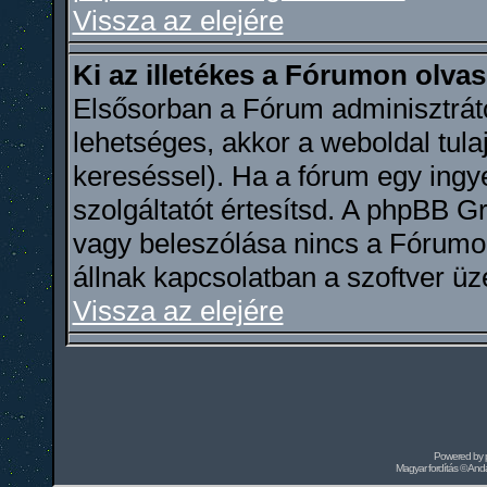
Vissza az elejére
Ki az illetékes a Fórumon olva
Elsősorban a Fórum adminisztráto
lehetséges, akkor a weboldal tula
kereséssel). Ha a fórum egy ingye
szolgáltatót értesítsd. A phpBB 
vagy beleszólása nincs a Fórumo
állnak kapcsolatban a szoftver üz
Vissza az elejére
Powered by
Magyar fordítás ©
Andai