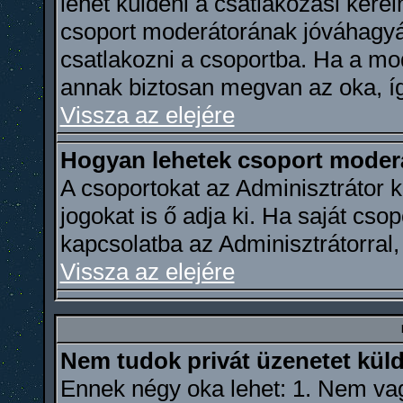
lehet küldeni a csatlakozási kér
csoport moderátorának jóváhagyá
csatlakozni a csoportba. Ha a mod
annak biztosan megvan az oka, íg
Vissza az elejére
Hogyan lehetek csoport moder
A csoportokat az Adminisztrátor k
jogokat is ő adja ki. Ha saját csop
kapcsolatba az Adminisztrátorral,
Vissza az elejére
Nem tudok privát üzenetet küld
Ennek négy oka lehet: 1. Nem vag