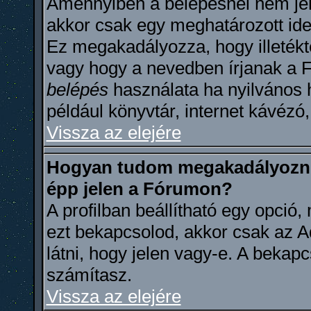
Amennyiben a belépésnél nem jel
akkor csak egy meghatározott ideig
Ez megakadályozza, hogy illetékt
vagy hogy a nevedben írjanak a 
belépés
használata ha nyilvános 
például könyvtár, internet kávézó,
Vissza az elejére
Hogyan tudom megakadályozni
épp jelen a Fórumon?
A profilban beállítható egy opció, 
ezt bekapcsolod, akkor csak az A
látni, hogy jelen vagy-e. A bekapc
számítasz.
Vissza az elejére