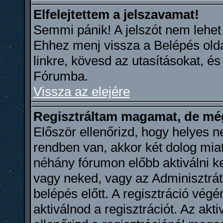
Elfelejtettem a jelszavamat!
Semmi pánik! A jelszót nem lehet ut
Ehhez menj vissza a Belépés oldal
linkre, kövesd az utasításokat, és 
Fórumba.
Vissza az elejére
Regisztráltam magamat, de mé
Először ellenőrizd, hogy helyes n
rendben van, akkor két dolog miat
néhány fórumon előbb aktiválni kel
vagy neked, vagy az Adminisztrát
belépés előtt. A regisztráció vé
aktiválnod a regisztrációt. Az akti