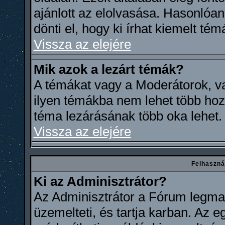
ajánlott az elolvasása. Hasonlóa
dönti el, hogy ki írhat kiemelt témá
Vissza az elejére
Mik azok a lezárt témák?
A témákat vagy a Moderátorok, va
ilyen témákba nem lehet több hoz
téma lezárásának több oka lehet.
Vissza az elejére
Felhaszná
Ki az Adminisztrátor?
Az Adminisztrátor a Fórum legmag
üzemelteti, és tartja karban. Az