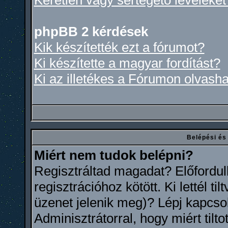
Kéretlen vagy sértegető leveleket
phpBB 2 kérdések
Kik készítették ezt a fórumot?
Ki készítette a magyar fordítást?
Ki az illetékes a Fórumon olvash
Belépési és
Miért nem tudok belépni?
Regisztráltad magadat? Előfordul
regisztrációhoz kötött. Ki lettél 
üzenet jelenik meg)? Lépj kapcso
Adminisztrátorral, hogy miért tilt