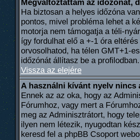
Megváltoztattam az időzónát, d
Ha biztosan a helyes időzóna van 
pontos, mivel probléma lehet a ké
motorja nem támogatja a téli-nyá
így fordulhat elő a +-1 óra eltéré
orvosolhatod, ha télen GMT+1-e
időzónát állítasz be a profilodban.
Vissza az elejére
A használni kívánt nyelv nincs 
Ennek az az oka, hogy az Adminis
Fórumhoz, vagy mert a Fórumhoz n
meg az Adminisztrátort, hogy tel
ilyen nem létezik, nyugodtan készí
keresd fel a phpBB Csoport webolda