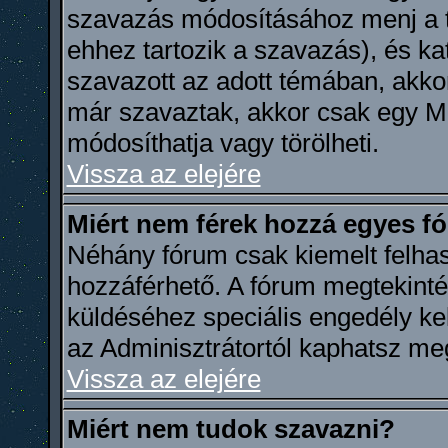
szavazás módosításához menj a t
ehhez tartozik a szavazás), és k
szavazott az adott témában, akkor
már szavaztak, akkor csak egy M
módosíthatja vagy törölheti.
Vissza az elejére
Miért nem férek hozzá egyes 
Néhány fórum csak kiemelt felha
hozzáférhető. A fórum megtekint
küldéséhez speciális engedély ke
az Adminisztrátortól kaphatsz me
Vissza az elejére
Miért nem tudok szavazni?