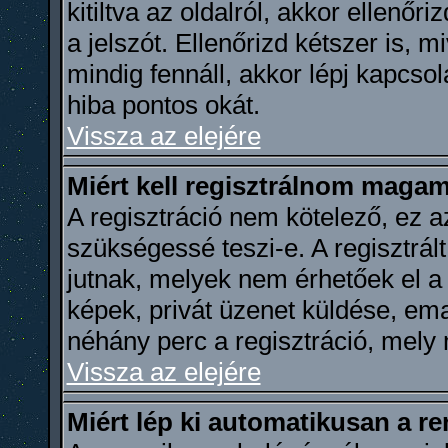
kitiltva az oldalról, akkor ellenőr
a jelszót. Ellenőrizd kétszer is, 
mindig fennáll, akkor lépj kapcso
hiba pontos okát.
Vissza az elejére
Miért kell regisztrálnom maga
A regisztráció nem kötelező, ez a
szükségessé teszi-e. A regisztrál
jutnak, melyek nem érhetőek el a
képek, privát üzenet küldése, ema
néhány perc a regisztráció, mely
Vissza az elejére
Miért lép ki automatikusan a r