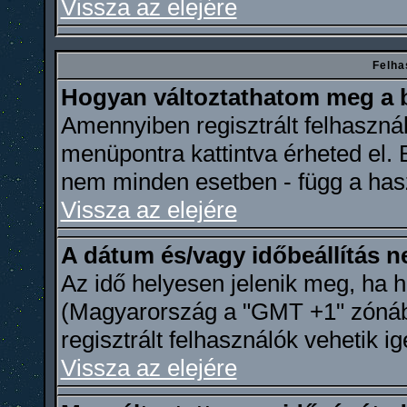
Vissza az elejére
Felha
Hogyan változtathatom meg a b
Amennyiben regisztrált felhasznál
menüpontra kattintva érheted el. E
nem minden esetben - függ a hasz
Vissza az elejére
A dátum és/vagy időbeállítás 
Az idő helyesen jelenik meg, ha h
(Magyarország a "GMT +1" zónába 
regisztrált felhasználók vehetik i
Vissza az elejére