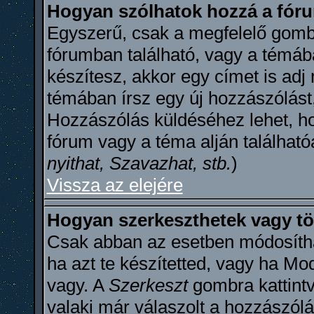
Hogyan szólhatok hozzá a fó
Egyszerű, csak a megfelelő gombr
fórumban található, vagy a témáb
készítesz, akkor egy címet is ad
témában írsz egy új hozzászólást
Hozzászólás küldéséhez lehet, ho
fórum vagy a téma alján található
nyithat, Szavazhat, stb.
)
Vissza az elejére
Hogyan szerkeszthetek vagy tö
Csak abban az esetben módosítha
ha azt te készítetted, vagy ha Mo
vagy. A
Szerkeszt
gombra kattintv
valaki már válaszolt a hozzászól