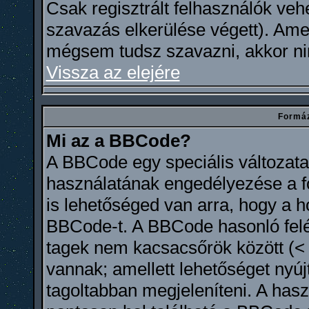
Csak regisztrált felhasználók ve
szavazás elkerülése végett). Ame
mégsem tudsz szavazni, akkor ni
Vissza az elejére
Formáz
Mi az a BBCode?
A BBCode egy speciális változa
használatának engedélyezése a fó
is lehetőséged van arra, hogy a 
BBCode-t. A BBCode hasonló felé
tagek nem kacsacsőrök között (< é
vannak; amellett lehetőséget nyú
tagoltabban megjeleníteni. A hasz