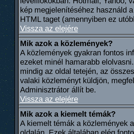
levélfiókokban: Hotmail, Yahoo, va
kép megjelenítéséhez használd a 
HTML taget (amennyiben ez utóbb
Vissza az elejére
Mik azok a közlemények?
A közlemények gyakran fontos in
ezeket minél hamarabb elolvasni
mindig az oldal tetején, az össze
valaki közleményt küldjön, megfel
Adminisztrátor állít be.
Vissza az elejére
Mik azok a kiemelt témák?
A kiemelt témák a közlemények al
oldalán. Ezek általában elég font