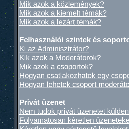
Mik azok a közlemények?
Mik azok a kiemelt témák?
Mik azok a lezárt témák?
Felhasználói szintek és soport
Ki az Adminisztrátor?
Kik azok a Moderátorok?
Mik azok a csoportok?
Hogyan csatlakozhatok egy csop
Hogyan lehetek csoport moderáto
Privát üzenet
Nem tudok privát üzenetet küldeni
Folyamatosan kéretlen üzeneteke