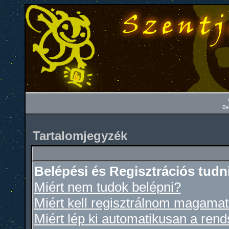
Be
Tartalomjegyzék
Belépési és Regisztrációs tudn
Miért nem tudok belépni?
Miért kell regisztrálnom magama
Miért lép ki automatikusan a ren